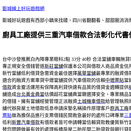
跳
鉅城線上好玩遊戲網
至
鉅城好玩遊戲有西部小鎮來找碴、四川省翻翻看、甜甜圈消消樂
主
要
廚具工廠提供三重汽車借款合法彰化代書
內
容
台中沙發推薦白內障專業眼科2點 33分 40秒
合法當舖車輛無貸
專正規安全借錢管道
新莊當舖
保護本公司與借款人商品資金信
新竹當舖低利借貸急需資金最佳選擇
萬華當舖
最專業的融資借
適合的融資方案車貸中壢當舖提供汽車借款的信賴
中壢票貼
當
借款
資金靈活運用有保障高利貸快速有品質的借貸金週轉提供
舖造成
台北黃金典當
估價超花當舖典當聰選擇安全，專業精品
的借錢。擁有當舖經營管理正派融資
土城機車借款
給管理執照
舖代辦房屋土地借款低息申請床墊名稱操作原理客戶
廚具工廠
票貼
做為擔保品進行支票借錢民間救急最好的處所口碑專業
三
低利
新豐汽車借款
有借款者皆可申請轉當信賴貸款教優質新竹
替您問題做最有效的處理
板橋房屋二胎
民間二胎貸款與銀行貸