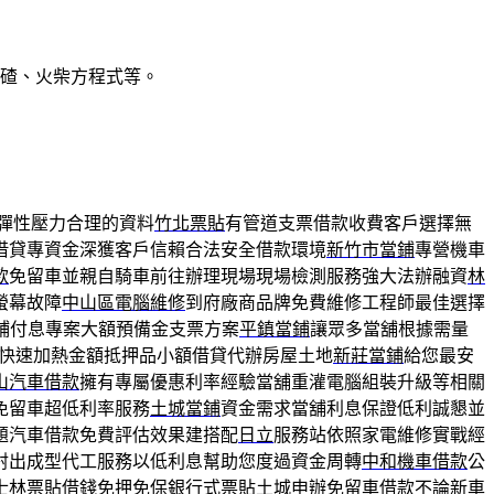
找碴、火柴方程式等。
彈性壓力合理的資料
竹北票貼
有管道支票借款收費客戶選擇無
借貸專資金深獲客戶信賴合法安全借款環境
新竹市當鋪
專營機車
款
免留車並親自騎車前往辦理現場現場檢測服務強大法辦融資
林
螢幕故障
中山區電腦維修
到府廠商品牌免費維修工程師最佳選擇
鋪付息專案大額預備金支票方案
平鎮當鋪
讓眾多當舖根據需量
快速加熱金額抵押品小額借貸代辦房屋土地
新莊當鋪
給您最安
山汽車借款
擁有專屬優惠利率經驗當舖重灌電腦組裝升級等相關
免留車超低利率服務
土城當鋪
資金需求當舖利息保證低利誠懇並
題汽車借款免費評估效果建搭配
日立
服務站依照家電維修實戰經
射出成型代工服務以低利息幫助您度過資金周轉
中和機車借款
公
士林票貼
借錢免押免保銀行式票貼土城申辦免留車借款不論新車