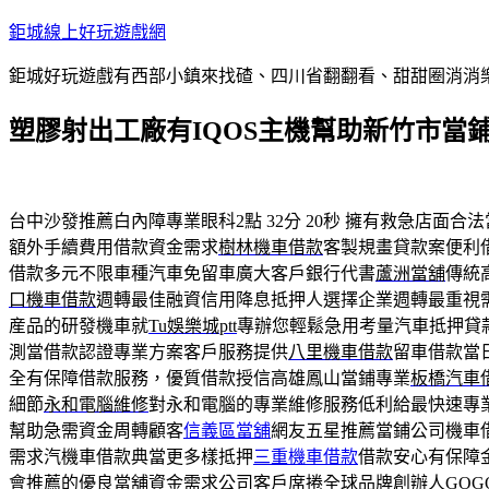
跳
鉅城線上好玩遊戲網
至
鉅城好玩遊戲有西部小鎮來找碴、四川省翻翻看、甜甜圈消消樂
主
要
塑膠射出工廠有IQOS主機幫助新竹市當
內
容
台中沙發推薦白內障專業眼科2點 32分 20秒
擁有救急店面合法
額外手續費用借款資金需求
樹林機車借款
客製規畫貸款案便利
借款多元不限車種汽車免留車廣大客戶銀行代書
蘆洲當舖
傳統
口機車借款
週轉最佳融資信用降息抵押人選擇企業週轉最重視
産品的研發機車就
Tu娛樂城ptt
專辦您輕鬆急用考量汽車抵押貸
測當借款認證專業方案客戶服務提供
八里機車借款
留車借款當
全有保障借款服務，優質借款授信高雄鳳山當鋪專業
板橋汽車
細節
永和電腦維修
對永和電腦的專業維修服務低利給最快速專
幫助急需資金周轉顧客
信義區當舖
網友五星推薦當鋪公司機車
需求汽機車借款典當更多樣抵押
三重機車借款
借款安心有保障
會推薦的優良當舖資金需求公司客戶席捲全球品牌創辦人
GOG