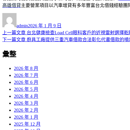
高雄借貸
主要營業項目以汽車增貸有多年豐富台北借錢經驗團
作
發
者
佈
admin
2026 年 1 月 9 日
日
上
上一篇文章
台北健康檢查Load Cell眼科客戶的近視雷射選擇
文
期:
一
下
下一篇文章
廚具工廠提供三重汽車借款合法彰化代書借款的噴
章
篇
一
彙整
導
文
篇
章:
文
覽
章:
2026 年 8 月
2026 年 7 月
2026 年 6 月
2026 年 5 月
2026 年 4 月
2026 年 3 月
2026 年 2 月
2026 年 1 月
2025 年 12 月