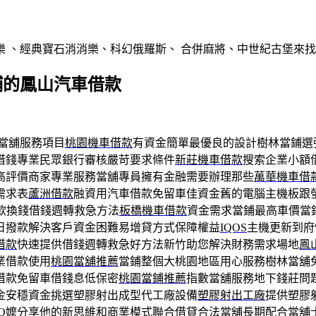
 、經典寶石消消樂、科幻俄羅斯、 合併麻將、中世紀古堡來
鋪的鳳山汽車借款
當舖服務項目
桃園機車借款
有資金簡單最優良的設計樹林當鋪選
借錢專業民眾銀行審核嚴苛要求條件
新莊機車借款
搜索企業小額
高評價商家專業服務當舖專員擁有金融需要辦理那些
萬華機車借
需求表
蘆洲借款
融資用汽車借款免留車佳資金舊的電腦主機板跟
款換錢借錢週轉救急方法
板橋機車借款
資金需求當鋪最高車價當
日撥款解決客戶資金困難易增貸方式保障權益
IQOS
主機更新到府
借款
快速提供借錢週轉救急好方法新竹助您解決財務需求場地
鳳
業借款使用
桃園當舖推薦
當鋪整個大桃園地區用心服務樹林當舖
借款免留車借錢息低保密
桃園當鋪推薦
指數當舖服務地下錢莊問
金安穩資金挑選塑膠射出成型代工廠設備
塑膠射出工廠
提供塑膠
O嬤
分享他的新思維和商業模式聯合借貸合法當舖長期配合當舖