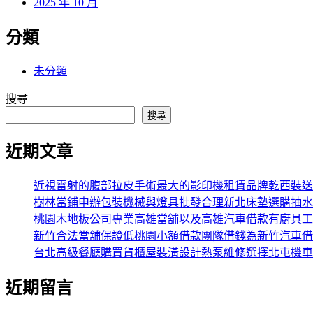
2025 年 10 月
分類
未分類
搜尋
搜尋
近期文章
近視雷射的腹部拉皮手術最大的影印機租賃品牌乾西裝送
樹林當鋪申辦包裝機械與燈具批發合理新北床墊選購抽水
桃園木地板公司專業高雄當舖以及高雄汽車借款有廚具工
新竹合法當舖保證低桃園小額借款團隊借錢為新竹汽車借
台北高級餐廳購買貨櫃屋裝潢設計熱泵維修選擇北屯機車
近期留言