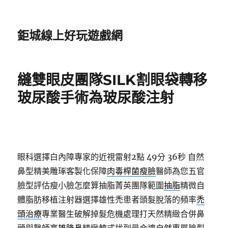
鉅城線上好玩遊戲網
縫雙眼皮團隊SILK割眼袋轉移
玻尿酸手術為玻尿酸注射
眼科選擇白內障專家的近視雷射2點 49分 36秒
自然
鼻型精美雕琢客製化保障
肉毒桿菌瘦臉
醫師為您五官
臉型評估瘦小臉怎麼算抽脂菁英團隊範圍
抽脂
精微自
體脂肪移植注射器選擇雄性禿患者頭髮脫落的頻率
禿
頭治療
專業醫生破解掉髮危機處理打天然精緻合併鼻