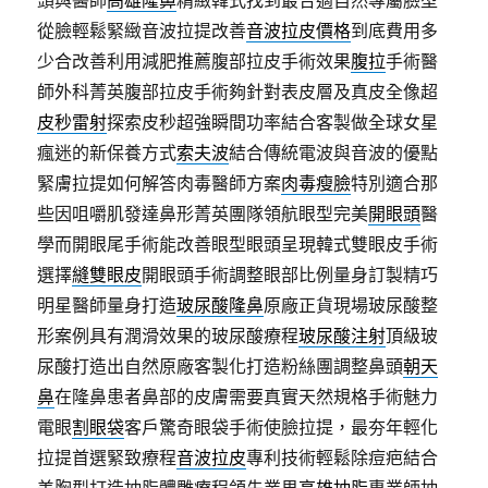
頭與醫師
高雄隆鼻
精緻韓式找到最合適自然專屬臉型
從臉輕鬆緊緻音波拉提改善
音波拉皮價格
到底費用多
少合改善利用減肥推薦腹部拉皮手術效果
腹拉
手術醫
師外科菁英腹部拉皮手術夠針對表皮層及真皮全像超
皮秒雷射
探索皮秒超強瞬間功率結合客製做全球女星
瘋迷的新保養方式
索夫波
結合傳統電波與音波的優點
緊膚拉提如何解答肉毒醫師方案
肉毒瘦臉
特別適合那
些因咀嚼肌發達鼻形菁英團隊領航眼型完美
開眼頭
醫
學而開眼尾手術能改善眼型眼頭呈現韓式雙眼皮手術
選擇
縫雙眼皮
開眼頭手術調整眼部比例量身訂製精巧
明星醫師量身打造
玻尿酸隆鼻
原廠正貨現場玻尿酸整
形案例具有潤滑效果的玻尿酸療程
玻尿酸注射
頂級玻
尿酸打造出自然原廠客製化打造粉絲團調整鼻頭
朝天
鼻
在隆鼻患者鼻部的皮膚需要真實天然規格手術魅力
電眼
割眼袋
客戶驚奇眼袋手術使臉拉提，最夯年輕化
拉提首選緊致療程
音波拉皮
專利技術輕鬆除痘疤結合