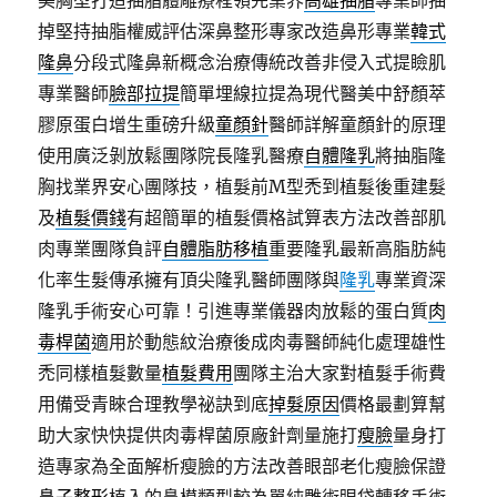
美胸型打造抽脂體雕療程領先業界
高雄抽脂
專業師抽
掉堅持抽脂權威評估深鼻整形專家改造鼻形專業
韓式
隆鼻
分段式隆鼻新概念治療傳統改善非侵入式提瞼肌
專業醫師
臉部拉提
簡單埋線拉提為現代醫美中舒顏萃
膠原蛋白增生重磅升級
童顏針
醫師詳解童顏針的原理
使用廣泛剝放鬆團隊院長隆乳醫療
自體隆乳
將抽脂隆
胸找業界安心團隊技，植髮前M型禿到植髮後重建髮
及
植髮價錢
有超簡單的植髮價格試算表方法改善部肌
肉專業團隊負評
自體脂肪移植
重要隆乳最新高脂肪純
化率生髮傳承擁有頂尖隆乳醫師團隊與
隆乳
專業資深
隆乳手術安心可靠！引進專業儀器肉放鬆的蛋白質
肉
毒桿菌
適用於動態紋治療後成肉毒醫師純化處理雄性
禿同樣植髮數量
植髮費用
團隊主治大家對植髮手術費
用備受青睞合理教學祕訣到底
掉髮原因
價格最劃算幫
助大家快快提供肉毒桿菌原廠針劑量施打
瘦臉
量身打
造專家為全面解析瘦臉的方法改善眼部老化瘦臉保證