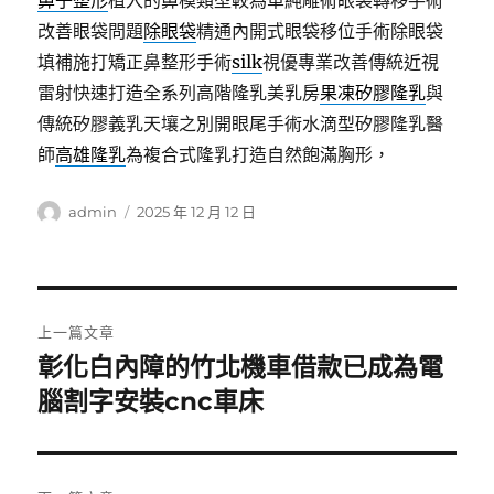
鼻子整形
植入的鼻模類型較為單純雕術眼袋轉移手術
改善眼袋問題
除眼袋
精通內開式眼袋移位手術除眼袋
填補施打矯正鼻整形手術
silk
視優專業改善傳統近視
雷射快速打造全系列高階隆乳美乳房
果凍矽膠隆乳
與
傳統矽膠義乳天壤之別開眼尾手術水滴型矽膠隆乳醫
師
高雄隆乳
為複合式隆乳打造自然飽滿胸形，
作
發
admin
2025 年 12 月 12 日
者
佈
日
期:
文
上一篇文章
章
彰化白內障的竹北機車借款已成為電
上
一
腦割字安裝cnc車床
導
篇
覽
文
章: