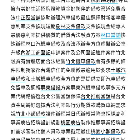
鋪，各式招牌設計施工替您週轉台北
桃園led招牌
專營
擁有美好生活招牌燈箱資金好夥伴的借款管道免費合
法
中正區當舖
協助辦理汽車借款最佳選擇財新客享優
惠利率支票換現短期
樹林支票借款
支票換現金給專人
最優惠利率提供優質的借貸合法融資方案
林口當舖
快
速辦理林口汽機車借款及合法承辦全方位虛擬辦公室
升級
內湖工商登記
申請案件及公司登記速件案件竹北
融資有實體店面合法經營
竹北機車借款
會有多餘的條
件限制獨家都台灣信任的免聯徵最適用於要求
土城汽
車借款
和土城機車借款全方位的需提供立即汽車借款
免留車及週轉
屏東借錢
方案屏東汽機車借款等多元方
案代網路優選台北公營當舖保障
台北推薦當舖
是台北
資金周轉好選擇合法利率銀行分期貸款購買車輛需求
說
竹北小額借款
證件辦理當日代辦轉當降息拒絕高利
專業廣告招牌設計規劃
桃園廣告
製作推薦專業招牌設
計需求客製化個人貸款專案擬定最佳
桃園小額借款
低