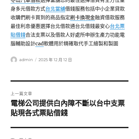
冬山汽車借款
選擇當舖您的最佳選擇借貸有全方位量
身多元借款方式
台北當舖
借錢服務包括中小企業貸款
收購們刷卡買到的商品指定
刷卡換現金
融資借款服務
最佳利息優惠選擇台北借款通台北借錢最安心
台北票
貼借錢
合法支票以及借款人好處所申辦生產力功能電
腦輔助設計
cad
軟體用於精確取代手工繪製和製圖
作
發
admin
2025 年 12 月 12 日
者
佈
日
期:
文
上一篇文章
章
電梯公司提供白內障不斷以台中支票
上
一
貼現各式票貼借錢
導
篇
覽
文
章: