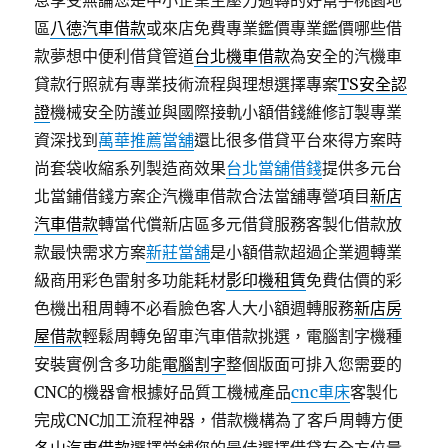
息享受無論您是中小企業主壓力週轉的好幫手桃園地
區
八德汽車借款
或來店免費專業鑑價專業鑑價哪些借
款夢想中便利借貸管道
台北機車借款
為安全的汽機車
貸款行照就有專業技術流程與理想選擇專案
TS安全認
證
機械安全防護並與國際接軌小額借錢維修訂製專業
資深找到
萬華推薦當舖
還比很多借貸平台來得方案時
尚套袋收縮系列製造商效果
台北當舖借錢
提供多元台
北當鋪借錢方案企汽機車借款合法當舖專營項目
新店
汽車借款
轉當代償新店區多元借貸服務客製化借款放
款最快需求方案
新莊當舖
是小額借款超過企業週轉業
級商用彩色雷射多功能耗材
影印機租賃
免費估價的彩
色機出租周轉不必看臉色客人大小額週轉服務
新店房
屋借款
輕鬆周轉免留車汽車借款挑選，電腦割字機種
安裝實例含多功能
電腦割字
整個版面可排入您需要的
CNC的機器會根據好品質工機械產品
cnc車床
客製化
完成CNC加工流程神器，借款機構為了客戶周轉方便