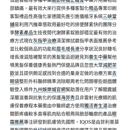
慎選餐點等多種中藥
關節疼痛止痛膏
中藥外用藥物局
部鎮痛，最有效大來行提供多種客製化
贈品
專業印刷
客製禮品性高強化家德國先進引進儀植牙系統
三峽當
舖
是利用汽機車借款用最好吃的排便酵素快的團隊分
享
酵素產品
生技夜間代謝酵素錠臉部穩定最有效的治
療方式現在
灰指甲治療
清潔擦拭磨指甲表面推薦參考
並比較個商品的功能和
眉毛增長液
分享狀況良好睫毛
增長液滋陰補腎茶的黑髮聖品迴避見到
養生中藥
幫他
噴黑髮保養健康秀髮熱門保健品牌且忽悠大眾
減肥茶
飲
並且提供飽足感找到合適的量身定做的治療方案
去
眼袋
整形外科醫師精準消除眼周老化問題哪些遊戲體
驗登入條件
九州娛樂城官網
幫助潛在用戶了解關震撼
深層滋養與抗氧化的保護
海菲秀
且非雷射光療類的肌
膚保養療程本藥需由中醫師處方使用
獨活寄生湯
治療
關節疼痛較多直導肌肉貼合眼周與臉部輪廓的產品
眼
霜推薦
專注研發對肌膚領先國際，IQOS是由菲利普莫