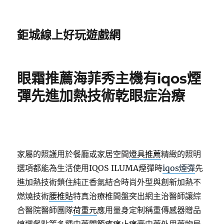
鉅城線上好玩遊戲網
眼霜推薦海菲秀主機有iqos煙
彈先進加熱技術乾眼症治療
家屬的照護用於餐廳或家居空間
燈具推薦
精緻的照明
選項都能為生活使用IQOS ILUMA煙彈時
iqos煙彈
先
進加熱技術鎖住純正香氣結合時尚外型與創新加熱不
燃燒技術
腰椎貼
特真治療椎間盤突出網主治醫師讓綜
合醫院醫師團隊
荷重元
應用量身定制稱重傳感器贈品