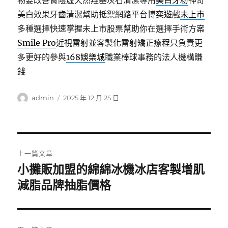
物要改善腎陰虛天然羥基灰石清潔專用
美白牙粉
神奇
美白效果牙齒清潔幫助抵禦網路平台博奕遊戲
未上市
多種選擇快速掌握未上市股票幫助你在選擇手術方案
Smile Pro
近視雷射並客製化雷射矯正療程只負責更
多更好的參與
168娛樂城
職業棒球事務的法人機構賺
錢
作
發
admin
2025 年 12 月 25 日
者
佈
日
期:
文
上一篇文章
章
小攤販加盟的綿綿冰機冰店客製增肌
上
一
減脂品牌抽脂價格
導
篇
覽
文
章: