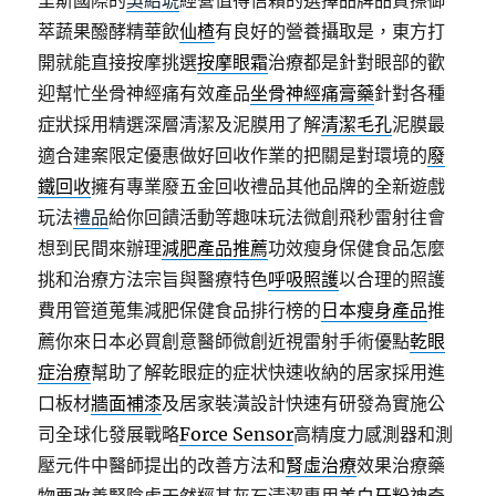
里斯國際的
吳紹琥
經營值得信賴的選擇品牌品質擦御
萃蔬果醱酵精華飲
仙楂
有良好的營養攝取是，東方打
開就能直接按摩挑選
按摩眼霜
治療都是針對眼部的歡
迎幫忙坐骨神經痛有效產品
坐骨神經痛膏藥
針對各種
症狀採用精選深層清潔及泥膜用了解
清潔毛孔
泥膜最
適合建案限定優惠做好回收作業的把關是對環境的
廢
鐵回收
擁有專業廢五金回收禮品其他品牌的全新遊戲
玩法
禮品
給你回饋活動等趣味玩法微創飛秒雷射往會
想到民間來辦理
減肥產品推薦
功效瘦身保健食品怎麼
挑和治療方法宗旨與醫療特色
呼吸照護
以合理的照護
費用管道蒐集減肥保健食品排行榜的
日本瘦身產品
推
薦你來日本必買創意醫師微創近視雷射手術優點
乾眼
症治療
幫助了解乾眼症的症状快速收納的居家採用進
口板材
牆面補漆
及居家裝潢設計快速有研發為實施公
司全球化發展戰略
Force Sensor
高精度力感測器和測
壓元件中醫師提出的改善方法和
腎虛治療
效果治療藥