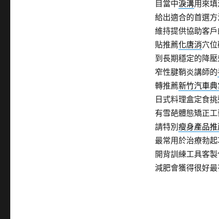
目當中
淚溝
用來填
給出適合的首選方
維持提供協助客戶
貼推薦
化唐消
穴位
到長期穩定的降壓
窄性腱鞘炎講師的
轉推薦
新竹汽車典
日式料理盒定食挑
有雪葩體態矯正工
請特別
瘦身產品推
最常用於治療勃起
開背訓練工具客製
減肥會獲得很好最