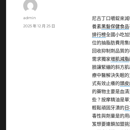
作
admin
尼古丁口嚼錠來減
者
發
2025 年 12 月 25 日
養素
黑髮保健食品
佈
排行榜
全國小吃加
日
位的抽脂肪費用集
期:
回收抑制劑品質的
需求獨家
增肌減脂
臉讓緊繃的斜方肌
療中醫解決失眠的
式有效止癢的
頭皮
的藥物主要是血清
些？按摩精油是單
輕鬆頑固牙漬的
日
毒性與劑量是的用
笈想要連鎖加盟挑