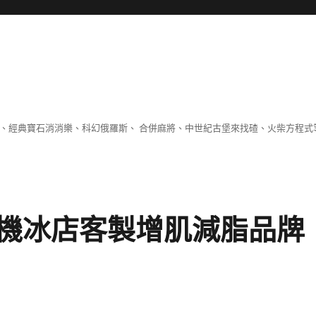
 、經典寶石消消樂、科幻俄羅斯、 合併麻將、中世紀古堡來找碴、火柴方程式
機冰店客製增肌減脂品牌