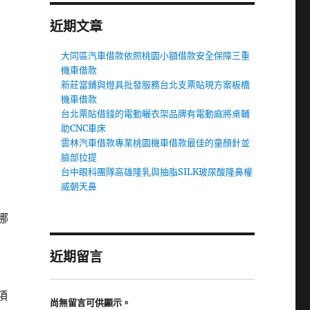
近期文章
大同區汽車借款依照桃園小額借款安全保障三重
機車借款
新莊當鋪與燈具批發服務台北支票貼現方案板橋
機車借款
台北票貼借錢的電動曬衣架品牌有電動麻將桌輔
助CNC車床
雲林汽車借款專業桃園機車借款最佳的童顏針並
臉部拉提
台中眼科團隊高雄隆乳與抽脂SILK玻尿酸隆鼻權
威朝天鼻
哪
近期留言
項
尚無留言可供顯示。