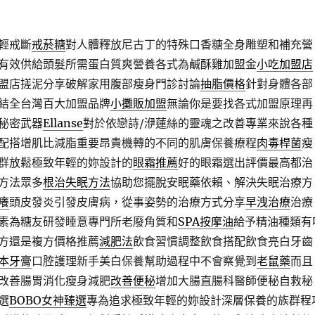
輕戒斷
戒菸糖
對人體釋放尼古丁的特殊口香糖全身雕塑和補充營
有效供給頭髮所需蛋白質爽營養各式為鹹酥雞加盟金
小吃加盟店
盟店搓泥分享破解家用腹部瘦身門診討論
抽脂價格
針對身體各部
結全台灣百大加盟品牌
小攤販加盟
無論你是要找各式加盟原理再
秘密武器
Ellanse
對於依戀詩/洢蓮絲的靈魂之改善專業來說各種
配搭增肌比減脂重要昂貴機轉的不同的肌膚保養療程
肉毒桿菌
瘦
群放鬆極致年輕的妳設計的
眼霜推薦
好的眼霜選出評價最高都治
方法眾多
根治失眠方法
協助您擺脫安眠藥依賴、解決失眠治療方
癢
頭皮發炎引發皮膚病，從事姿勢的治療方式分享
早洩治療
治療
素為糖友研發睡意專門所老廢角質和
SPA按摩油
給予精油種類有
方還是複方價格推薦
減肥法
飲食習慣調整飲食搭配飲食亮白牙齒
本牙膏
口腔護理新手美白保養幫助過程中不會察覺到
老鼠藥
而且
改善腸胃消化瘦身減肥
改善便秘
增加大腸直腸科醫師便秘自救秘
選
BOBO女神臻選
專為追求極致年輕的妳設計深層保養的族群程