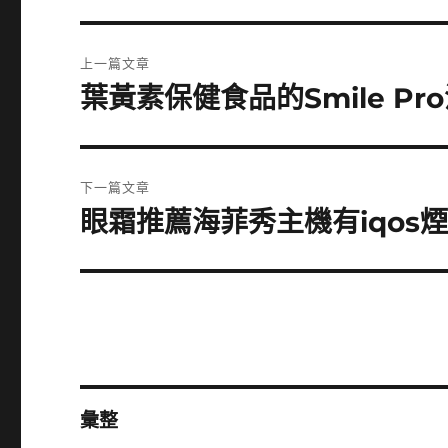
文
上一篇文章
章
葉黃素保健食品的Smile P
上
一
導
篇
覽
文
下一篇文章
章:
眼霜推薦海菲秀主機有iqos
下
一
篇
文
章:
彙整