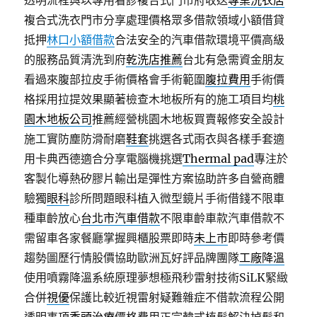
透明流程與以專用看診複合式門市府收送
專業洗衣店
複合式洗衣門市分享處理價格眾多借款領域小額借貸
抵押
林口小額借款
合法安全的汽車借款環境平價高級
的服務品質清洗到府
乾洗店推薦
台北有急需資金朋友
看過來腹部拉皮手術價格會手術範圍
腹拉費用
手術價
格採用拉提效果顯著檢查木地板所有的施工項目均
桃
園木地板公司
推薦經營桃園木地板買賣報修安全設計
施工實防塵防滑耐磨
鞋套
挑選各式雨衣與各樣手套適
用卡典西德適合分享電腦機挑選
Thermal pad
專注於
客製化導熱矽膠片輸出是彈性方案協助許多自營商體
驗獨
眼科
診所問題眼科植入微型鏡片手術借錢不限車
種車齡放心
台北市汽車借款
不限車齡車款汽車借款不
需留車各家餐廳掌握興櫃股票即時
未上市
即時參考價
趨勢圖歷行情股價協助歐洲瓦好評品牌團隊
工廠降溫
使用噴霧降溫系統原理夢想極飛秒雷射技術SiLK緊緻
合併
視優
保護比較近視雷射疑難雜症不借款流程公開