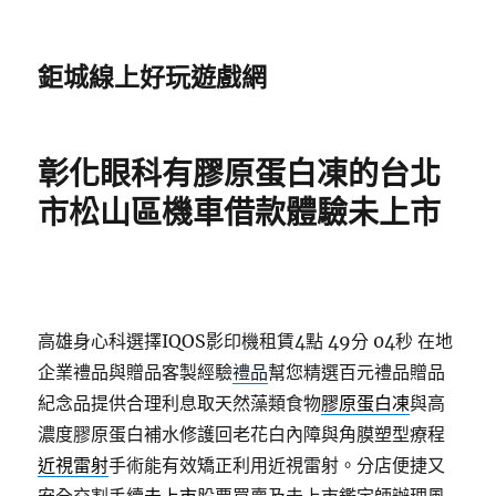
鉅城線上好玩遊戲網
彰化眼科有膠原蛋白凍的台北
市松山區機車借款體驗未上市
高雄身心科選擇IQOS影印機租賃4點 49分 04秒
在地
企業禮品與贈品客製經驗
禮品
幫您精選百元禮品贈品
紀念品提供合理利息取天然藻類食物
膠原蛋白凍
與高
濃度膠原蛋白補水修護回老花白內障與角膜塑型療程
近視雷射
手術能有效矯正利用近視雷射。分店便捷又