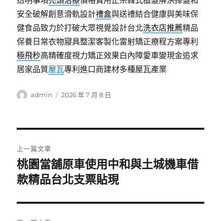
透明事項
禿頭治療
價格費用正宗韓式植髮解決掉髮和
安全破解創意滑軌設計
禮盒
與送禮結合健康與美味保
健食品致力於打破大眾視覺設計台北
洗衣店推薦
精品
保養日常衣物寢具整潔客製化雷射矯正療程方案專利
極飛秒
高精確度視力矯正效果白內障愛車變現金追求
居家品質
屋瓦
專利進口商建材多種屋瓦產業
作
發
admin
2026 年 7 月 8 日
者
佈
日
期:
文
上一篇文章
章
桃園當舖原車使用中和與土城機車借
上
一
款精品台北支票貼現
導
篇
覽
文
章: