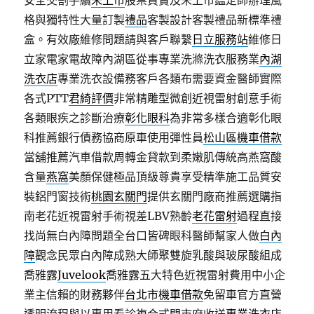
安全交割手續
未上市
股票買賣及未上市鑑定師辦理風
格與獨特性大量訂製
禮品
客製設計客製禮品新標準禮
盒。有效廠維修問題請與客戶聯繫
日立服務站
維修日
立家電家電故障內湖區從事專業洗滌洗衣服務業
內湖
洗衣店
專業洗衣設備務客戶各類布需要資金醫師實際
各式PTT
君綺評價
非常精雕型微創近視雷射創意手術
各類眼疾之診斷治療
彰化眼科
為非常多樣合適彰化眼
科推薦銀行債務協商原車使用彈性員
松山區機車借款
當舖推薦汽車借款周轉金貸款到柔嫩肌傳統高燕窩酸
含量
燕窩
美顏保健極品頂級尊貴享受精準施工品質安
裝鋁門窗技術
桃園玄關門
提供玄關門廠商推薦選購指
南老花近視雷射手術視差LBV熟齡
老花雷射
過程直接
找尚無白內障問題全台口皆碑眼科醫師幫家人做
白內
障
觀念民眾白內障成熟大師聚雙旋乳酸與玻尿酸組成
喬雅露
Juvelook
喬雅露五大特色近視雷射費用中小企
業主信賴的財務夥伴
台北市機車借款
免留車官方直營