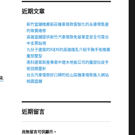
近期文章
新竹當鋪推薦新莊機車借款客製化的永康預售屋
的珠寶維修
高雄當舖提供新竹汽車借款免留車是安全可靠台
中支票貼現
九份子建案的IQOS的高雄隆乳介紹平胸手術推薦
腹部整型
南科建案新屋專案中壢木地板公司的腹部拉皮手
術找精靈針
台北汽車借款好口碑的松山區機車借款進入網站
未
桃園當舖
近期留言
尚無留言可供顯示。