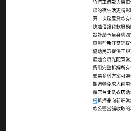
竹汽車借款
與機車
您的夜生活更精彩
第二次房屋貸款有
快速借錢貸款服務
設計給予量身桃園
單哪些
新莊當鋪
提
協助民眾提供正規
最適合燈光配置當
費用完整拆解所有
支票多樣方案可選
期週轉免求人
南屯
體店
台北洗衣店
助
錢
抵押品向新莊當
款公營當舖收取的