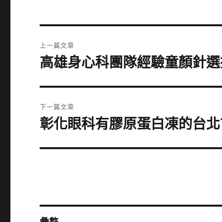
文
上一篇文章
章
高雄身心科團隊經驗童顏針選擇
上
一
導
篇
覽
文
下一篇文章
章:
彰化眼科有膠原蛋白凍的台北
下
一
篇
文
章: