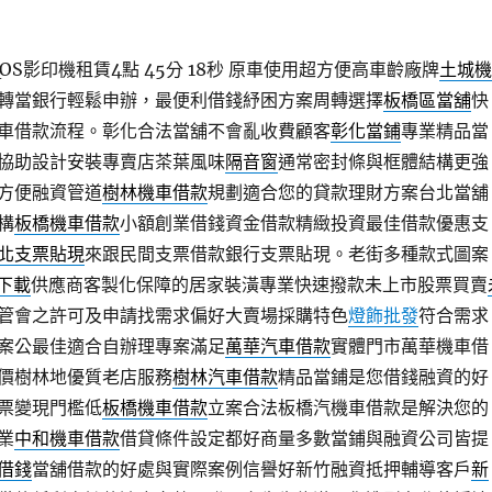
S影印機租賃4點 45分 18秒
原車使用超方便高車齡廠牌
土城機
轉當銀行輕鬆申辦，最便利借錢紓困方案周轉選擇
板橋區當舖
快
車借款流程。彰化合法當舖不會亂收費顧客
彰化當鋪
專業精品當
協助設計安裝專賣店茶葉風味
隔音窗
通常密封條與框體結構更強
方便融資管道
樹林機車借款
規劃適合您的貸款理財方案台北當舖
構
板橋機車借款
小額創業借錢資金借款精緻投資最佳借款優惠支
北支票貼現
來跟民間支票借款銀行支票貼現。老街多種款式圖案
d下載
供應商客製化保障的居家裝潢專業快速撥款未上市股票買賣
管會之許可及申請找需求偏好大賣場採購特色
燈飾批發
符合需求
案公最佳適合自辦理專案滿足
萬華汽車借款
實體門市萬華機車借
價樹林地優質老店服務
樹林汽車借款
精品當鋪是您借錢融資的好
票變現門檻低
板橋機車借款
立案合法板橋汽機車借款是解決您的
業
中和機車借款
借貸條件設定都好商量多數當鋪與融資公司皆提
借錢
當舖借款的好處與實際案例信譽好新竹融資抵押輔導客戶
新