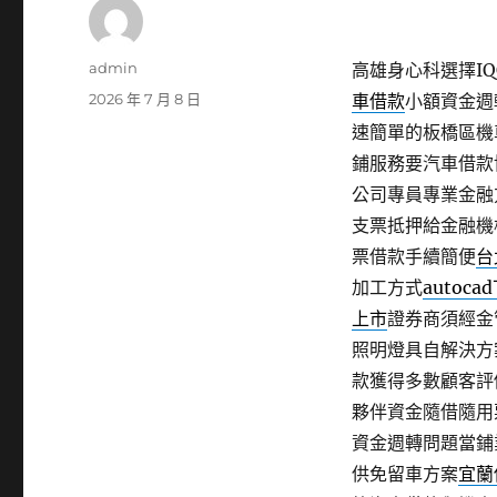
作
admin
高雄身心科選擇IQO
者
發
2026 年 7 月 8 日
車借款
小額資金週
佈
速簡單的板橋區機
日
鋪服務要汽車借款
期:
公司專員專業金融
支票抵押給金融機
票借款手續簡便
台
加工方式
autoca
上市
證券商須經金
照明燈具自解決方
款獲得多數顧客評
夥伴資金隨借隨用
資金週轉問題當鋪
供免留車方案
宜蘭