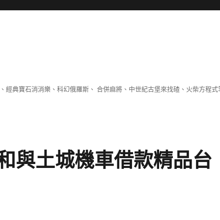
 、經典寶石消消樂、科幻俄羅斯、 合併麻將、中世紀古堡來找碴、火柴方程式
和與土城機車借款精品台