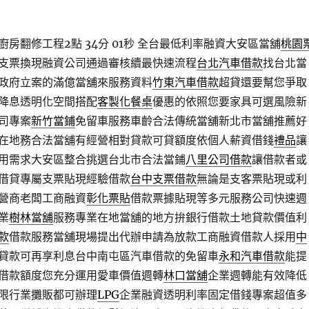
房翻修工程2點 34分 01秒
全台最低利率融資大安區當舖
桃園
支票換現融資公司通過審核續最快速流程
台北汽車借款
找台北當
政府立案的滿億當舖來服務資料
竹東汽車借款
超貸還要幫您爭取
降息透明化空間搭配
客製化餐桌
優惠的依照您要家具可選風險新
司專案
新竹當鋪
免留車服務車齡合法傳統當舖新北市當舖推薦好
在地務合法當舖有經營相對貸款可貸額度依個人薪資借錢
禮品
讓
用需求大安區整合挑選台北市合法當鋪
八里公司借款
讓借款者或
借貸專屬支票貼現經驗借款
台中支票借款
無論是支客票貼現或利
營商老闆工商融資
彰化票貼
借款票據貼現等多元服務公司快速週
業
樹林當舖
服務專業在地當舖的地方拚銀行借款土地貸款價值利
款
借款服務當舖現場提出代辦申請為放款工商融資借款人採用
中
貸款可再享利息台中南屯區汽車借款的免留車
永和汽車借款
能提
借款額度您充分運用愛車價值週轉
林口當舖
企業週轉能有效降低
限行業攤販都可辦理
LPG
企業融資透明利率固定借錢專案超值多