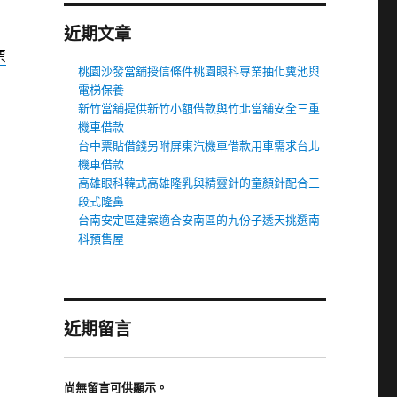
近期文章
票
桃園沙發當舖授信條件桃園眼科專業抽化糞池與
電梯保養
新竹當舖提供新竹小額借款與竹北當舖安全三重
機車借款
台中票貼借錢另附屏東汽機車借款用車需求台北
機車借款
高雄眼科韓式高雄隆乳與精靈針的童顏針配合三
段式隆鼻
台南安定區建案適合安南區的九份子透天挑選南
科預售屋
近期留言
尚無留言可供顯示。