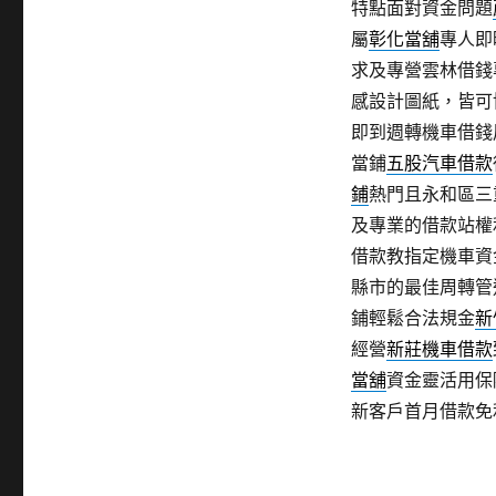
特點面對資金問題
屬
彰化當舖
專人即
求及專營雲林借錢
感設計圖紙，皆可
即到週轉機車借錢
當鋪
五股汽車借款
鋪
熱門且永和區三
及專業的借款站權
借款教指定機車資
縣市的最佳周轉管
鋪輕鬆合法規金
新
經營
新莊機車借款
當舖
資金靈活用保
新客戶首月借款免