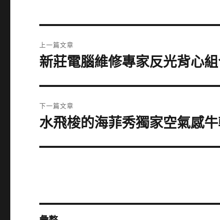
文
上一篇文章
章
新莊電腦維修專家反光背心組
上
一
導
篇
覽
文
下一篇文章
章:
水飛梭的海菲秀獨家空氣感牛
下
一
篇
文
章: