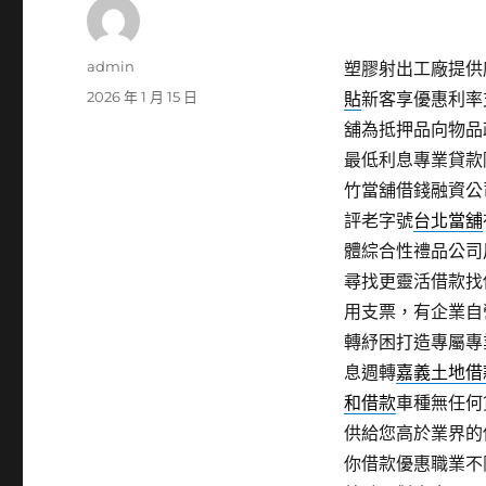
作
admin
塑膠射出工廠提供廚
者
發
2026 年 1 月 15 日
貼
新客享優惠利率
佈
舖為抵押品向物品
日
最低利息專業貸款
期:
竹當舖借錢融資公
評老字號
台北當舖
體綜合性禮品公司
尋找更靈活借款找
用支票，有企業自
轉紓困打造專屬專
息週轉
嘉義土地借
和借款
車種無任何
供給您高於業界的
你借款優惠職業不