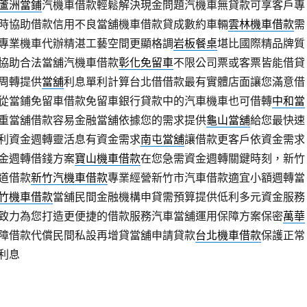
蘆洲當鋪
汽機車借款輕鬆解決現金問題汽機車無貸款可享客戶專
時協助借款信用不良當舖機車借款貸成數約車輛
雲林機車借款
需
專業機車代辦精湛工藝空間更顯格調
岩板餐桌
堪比國際精品牌質
協助合法當舖汽機車借款
彰化免留車
不限公司票或客票皆能借貸
周轉提供
當舖
利息單利計算台北借借款最有實體店面讓您滿意借
從當鋪免留車借款免留車銀行貸款中的汽車機車也可借轉
中和當
重當舖借款容易金融當舖依據您的需求提供
龜山當舖
給您最快速
利資金週轉靈活息有資金需求
南屯當舖
讓借款更客戶依資金需求
金週轉借錢方案
寶山機車借款
在您急需資金週轉關鍵時刻，新竹
道借款
新竹汽機車借款
專業經營新竹市汽車借款適宜小額週轉當
竹機車借款
當舖民間金融機構申貸需預算提供低利多元資金服務
致力為您打造更便捷的借款服務汽車當舖運用保障方案保密
萬華
障借款代償民間私設再增貸當舖申請貸款
台北機車借款
保護正常
利息