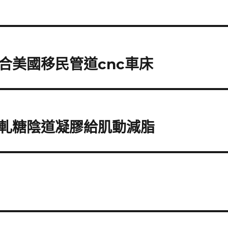
合美國移民管道cnc車床
軋糖陰道凝膠給肌動減脂