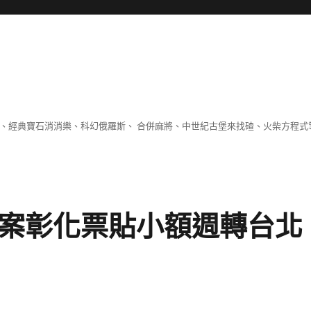
 、經典寶石消消樂、科幻俄羅斯、 合併麻將、中世紀古堡來找碴、火柴方程式
方案彰化票貼小額週轉台北