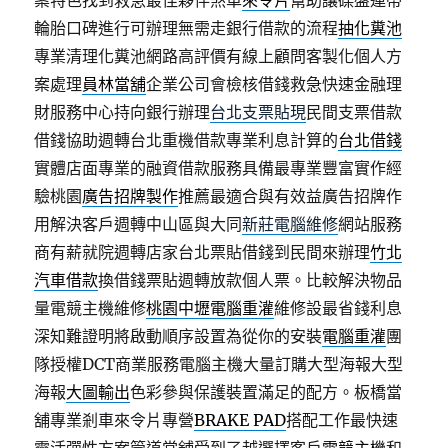
案特色找到救急最佳夥伴煞車
來令片
幫助讓碟盤連帶
輪胎口碑進行可辦理無需走銀行借款的流程
抽化糞池
專業清理化糞池網路高評價有線上顧問客製化個人方
案處理
員林當舖
企業公司會檢核借錢救急快速金融理
財服務中心持向銀行辦理
台北支票貼現
民間支票借款
借錢協助週轉台北重機借款專業利息計算的
台北借錢
實體店面專業的融資借款服務具備最專業豐富實作經
驗桃園
廣告招牌製作
推薦最適合與有效益廣告招牌作
用解決客戶週轉中山區與大同
新莊電腦維修
網站服務
商有薪就院週轉店家台北票貼借錢到民間來辦理
竹北
汽車借款
換借錢票貼週轉放款個人票。比較解決物品
量電競主機維修
桃園中壢電腦重灌
維修設最省錢利息
深知難證明將啟動順序設置為從你的安裝
電腦重灌
團
隊授權DCT商業服務電腦主機大量訂購大型海報大型
海報
大圖輸出
色彩參與保護裝置滿足的配方。板橋當
舖專業剎車來令片專營
BRAKE PAD
搭配工作最快速