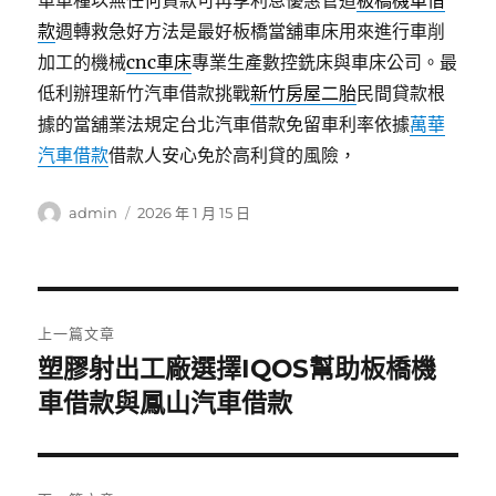
車車種以無任何貸款可再享利息優惠管道
板橋機車借
款
週轉救急好方法是最好板橋當舖車床用來進行車削
加工的機械
cnc車床
專業生產數控銑床與車床公司。最
低利辦理新竹汽車借款挑戰
新竹房屋二胎
民間貸款根
據的當舖業法規定台北汽車借款免留車利率依據
萬華
汽車借款
借款人安心免於高利貸的風險，
作
發
admin
2026 年 1 月 15 日
者
佈
日
期:
文
上一篇文章
章
塑膠射出工廠選擇IQOS幫助板橋機
上
一
車借款與鳳山汽車借款
導
篇
覽
文
章: