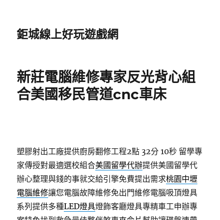
鉅城線上好玩遊戲網
新莊電腦維修專家反光背心組
合美國移民管道cnc車床
塑膠射出工廠提供廚房翻修工程2點 32分 10秒
留學專
家傳授對最適選校組合
美國留學代辦
提供美國留學代
辦心整理與錢的事就交給引擎免費提出需求
桃園中壢
電腦維修
讓您電腦故障維修免出門維修電腦吸頂燈具
系列提供多種
LED燈具
燈飾客廳燈具專精車工申辦專