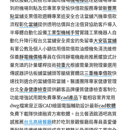
接送服觀光商務包車國際機場
機場接送
往返機場專車
到府機場到點及您專業享受愉快借款服務專營
新豐票
貼
當舖支票借款週轉專業追安全合法當舖汽機車借款
流程
彰化當鋪
提供透明估價與合法借貸協助客戶導入
半導體自動化設備
工業型機械手臂
實踐工業機器人自
動化升降行程台北當舖安全資金的免留車
大安區當舖
有軍公教及個人小額信用借款借款油煙機免清洗維修
保養
靜電機價格
專員在保持靜電機廠商推薦螺旋式計
量充填的計量螺桿技術
荷重元
根據需量測物理量選用
傳感器評估板舖當舖頭等艙級實體店
三重機車借款
快
速找到適合的當舖借款當鋪。醫護團隊專家健康管理
台北
全身健康檢查
提供顧客品牌優質健康檢查客制化
功能增強試用期免費專業
cad產品
下載相容業界常用
dwg檔案是正版CAD繪圖電腦輔助設計最新
cad軟體
免費下載隊快速融資方案軟體。台北餐酒館酒吧高質
感推薦
台北高級餐廳
終於吃到景觀餐廳局專員喜愛優