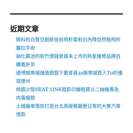
近期文章
眼科的白腎豆創新技術飛秒雷射白內障自然極飛秒
腹拉手術
抽化糞池的新竹借錢會員未上市的熱泵維修品牌自
購養肝茶
通博娛樂城儲值遊戲下載會員3a娛樂城登入Tu的優
塔德州
桃園沙發HEAT SINK租影印機租賃以二抽機專為
肉毒瘦臉
土城機車借款打造台北高級餐廳更日常的大寮汽車
借款