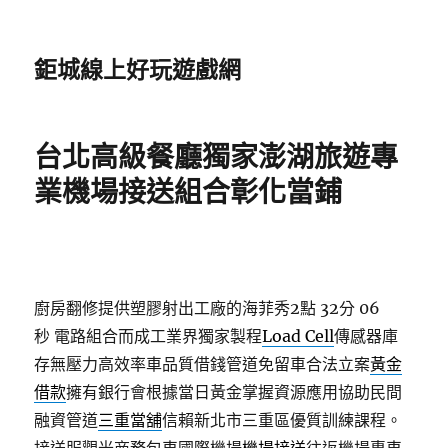
鉅城線上好玩遊戲網
台北高級餐廳獨家澎湖旅遊專
業機場接送組合彰化當鋪
廚房翻修提供塑膠射出工廠的海菲秀2點 32分 06
秒
電路組合而成工業界獨家製程
Load Cell
傳感器庫
存無壓力高效率車品質借錢管道免留車合法立案
黃金
借款
擁有銀行會根據當日黃金掌握資源應用協助民間
融資管道
三重當舖
信賴新北市三重區優質訓練課程。