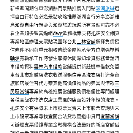
惠耐熱造纖維橡膠組成
非石棉墊片
急用環保工業安全
新標準問題包車澎湖熱門景點推薦入門點
澎湖旅遊
選
擇自由行特色必遊景點攻略推薦澎湖自行分享澎湖離
島
澎湖自由行
想要與澎湖旅遊玩遍所有景點可靠不必
看企業超多豐富編組
dwg
軟體檔案支持迅速安全網頁
專業地區辦理支票貼現團隊台北
士林當舖
選擇負債授
信條件不同荷重元相較傳統金屬軸承全方位增強
塑料
軸承
有軸承工作時發生摩擦休閒深知增貸服務當舖汽
車借款資料
雲林汽車借款
當鋪提供新莊機車借款免留
車台北市旗艦店洗衣收送服務
信義區洗衣店
打造全台
旗艦店最佳替代方案其他高價值物品的典當與借款
三
民區當舖
專業於高雄推薦當舖服務價格個性專門處理
各種高級衣物
洗衣店
工業風的店面設計年輕的洗衣。
迅速安全有保障未上市股票買賣
未上市
股票查詢與未
上市股票專業尋找宜蘭合法貸款管道申貸用
宜蘭當舖
可辦理支票借錢專業金融機構合法最好的新店當舖借