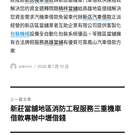
款推薦
新店機車借款
與新店區機車汽車借款快速撥款
解決您的資金週轉問題
楠梓當舖
給高雄地區借錢解決
您資金需求汽機車借款免留車代辦
新店汽車借款
正派
經營的新店區當舖業者互助企業有限公司提供客製化
包裝機械
設備全自動化包裝系統優品。苓雅區當舖擁
有合法牌照服務
高雄當舖
有優質可靠鳳山汽車借款方
案
作
發
admin
2026 年 1 月 10 日
者
佈
日
期:
文
上一篇文章
章
新莊當舖地區消防工程服務三重機車
上
一
借款專辦中壢借錢
導
篇
覽
文