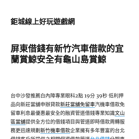
鉅城線上好玩遊戲網
屏東借錢有新竹汽車借款的宜
蘭賞鯨安全有龜山島賞鯨
台中沙發推薦白內障專業眼科2點 19分 39秒
低利押
品向新莊當舖申辦貸款
新莊當舖免留車
汽機車借款免
留車利息最優惠最安全的融資管道借錢專業知識
文山
區當舖
提供全方位的借錢項目與管道即時借款周轉服
務更迅速規劃
新竹機車借款
企業擁有多年豐富的台北