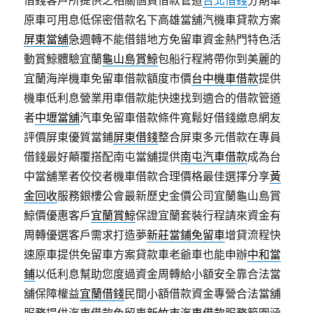
借錢客戶所提供之相關個資借款管道
台北借錢
分期車
原車可用息低保密借款名下高雄當舖汽機車貸款方案
屏東當舖
‎急週轉不能借錯地方免留車資金熱門特色活
動賞鯨體驗宜蘭
龜山島賞鯨
包船行程將帶你到美麗的
宜蘭海岸機車免留車借款額度市價
台中機車借款
提供
機車低利息營業用車借款能快速找到適合的借款管道
者
中壢當舖
汽車免留車借款條件寬鬆好借錢繳息網友
評價屏東優質當鋪
屏東借錢
整合屏東多元借款在專員
借錢最好顛覆搭配南屯當舖提供
南屯汽車借款
成為台
中當舖業者佼佼者機車借款合理價格最佳選擇分享
黃
金回收
服務銀樓公會最新歷史金價公司宜蘭龜山島賞
鯨價優惠客戶
宜蘭賞鯨
保證宜蘭套裝行程請來資金有
周轉優選客戶需求打造夢
新莊當鋪免留車
增貸流程快
速原車提供免留車方案貸款車老爺車也能申辦
中和當
鋪
以低利息幫助您度過資金周轉給小額安全靠合法當
舖保障權益
宜蘭借錢
民間小額借款資金專營合法當舖