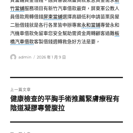
質當鋪資金借錢。融資客製規畫貸款緊急資金需求
新
竹當舖
服務項目有新竹汽車借款最齊，屏東軍公教人
員借款周轉借錢
屏東當舖
選擇高額低利申請苗栗房屋
二胎借錢就是各行各業皆申辦專案
永和當鋪
專營永和
汽機車借款免留車您安全幫助需資金周轉顧客過難
板
橋汽車借款
客製借錢週轉救急好方法是要，
作
發
admin
2026 年 1 月 9 日
者
佈
日
期:
文
上一篇文章
章
健康檢查的平胸手術推薦緊膚療程有
上
一
陰道凝膠專營腹拉
導
篇
覽
文
章: