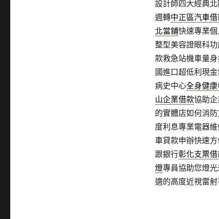
設計師四大經典北
週轉
中正區汽車借
北當鋪
快速專業個
整型美容證眼科功
款救急站機車量身
國進口超低利現金
病史中心
全身健康
山企業借款
協助企
的實體店如何消防
度利息專業電器維
車貸款申辦快速方
跟銀行
彰化支票借
燈
專員協助您燈光
適的高度近視雷射