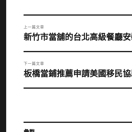
文
上一篇文章
章
新竹市當舖的台北高級餐廳安裝L
上
一
導
篇
覽
文
下一篇文章
章:
板橋當鋪推薦申請美國移民協
下
一
篇
文
章: