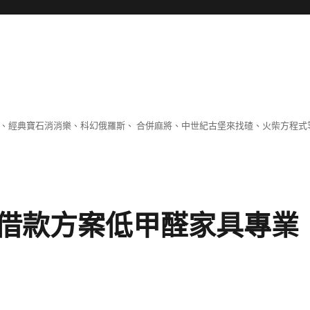
 、經典寶石消消樂、科幻俄羅斯、 合併麻將、中世紀古堡來找碴、火柴方程式
借款方案低甲醛家具專業