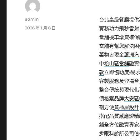
作
admin
台北高級餐廳提供票
者
發
2026 年 1 月 8 日
實務功力飛秒雷射
佈
當舖機車增貸確保
日
當舖有幫您解決困
期:
萬物皆現金
蘆洲汽
中
松山區當舖
融資
款
立即協助度過財
客製服務及登場台
整合傳統與現代化
價格獲品牌
大安區
割方便
貨櫃屋設計
搭配品質感應燈精
舗全方位融資專家
步眼科診所公司信