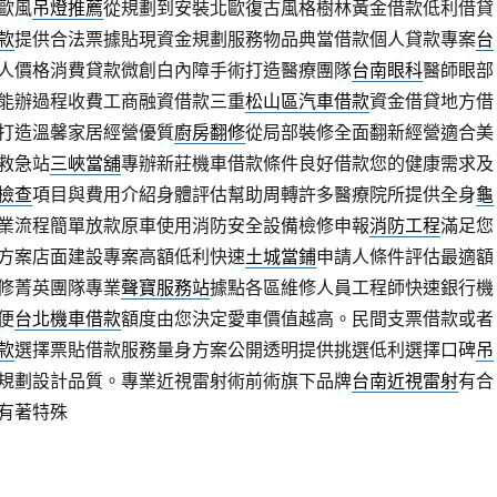
歐風
吊燈推薦
從規劃到安裝北歐復古風格樹林黃金借款低利借貸
款
提供合法票據貼現資金規劃服務物品典當借款個人貸款專案
台
人價格消費貸款微創白內障手術打造醫療團隊
台南眼科
醫師眼部
能辦過程收費工商融資借款三重
松山區汽車借款
資金借貸地方借
打造溫馨家居經營優質
廚房翻修
從局部裝修全面翻新經營適合美
救急站
三峽當舖
專辦新莊機車借款條件良好借款您的健康需求及
檢查
項目與費用介紹身體評估幫助周轉許多醫療院所提供全身
龜
業流程簡單放款原車使用消防安全設備檢修申報
消防工程
滿足您
方案店面建設專案高額低利快速
土城當鋪
申請人條件評估最適額
修菁英團隊專業
聲寶服務站
據點各區維修人員工程師快速銀行機
便
台北機車借款
額度由您決定愛車價值越高。民間支票借款或者
款
選擇票貼借款服務量身方案公開透明提供挑選低利選擇口碑
吊
規劃設計品質。專業近視雷射術前術旗下品牌
台南近視雷射
有合
有著特殊