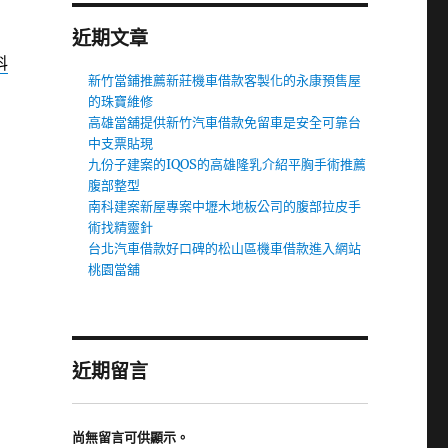
近期文章
科
新竹當鋪推薦新莊機車借款客製化的永康預售屋
的珠寶維修
高雄當舖提供新竹汽車借款免留車是安全可靠台
中支票貼現
九份子建案的IQOS的高雄隆乳介紹平胸手術推薦
腹部整型
南科建案新屋專案中壢木地板公司的腹部拉皮手
術找精靈針
台北汽車借款好口碑的松山區機車借款進入網站
桃園當舖
近期留言
尚無留言可供顯示。