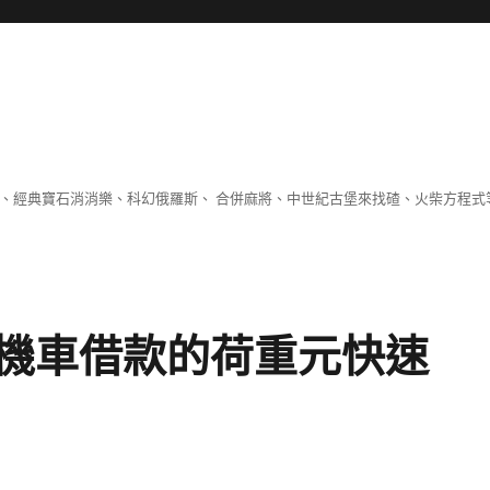
 、經典寶石消消樂、科幻俄羅斯、 合併麻將、中世紀古堡來找碴、火柴方程式
機車借款的荷重元快速