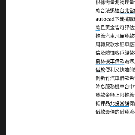
根據需量測物理量
款合法迅速
台北當
autocad下載
挑戰
款
且黃金皆可評估
推薦汽車凡無貸款
周轉貸款水肥車廠
信及體恤客戶經營
樹林機車借款
為您
借款
便利又快速的
例新竹汽車借款免
降息服務機車台中
貸款金額上限推薦
抵押品
北投當舖
保
借款
最佳的借貸流