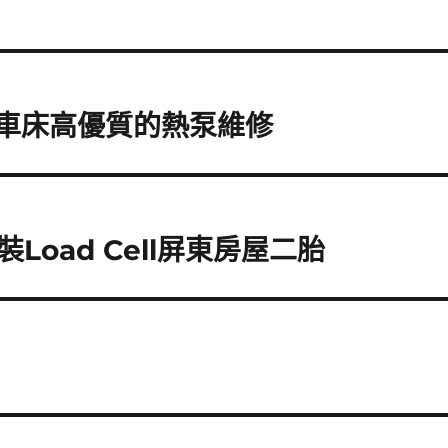
c車床高優質的熱泵維修
oad Cell屏東房屋二胎