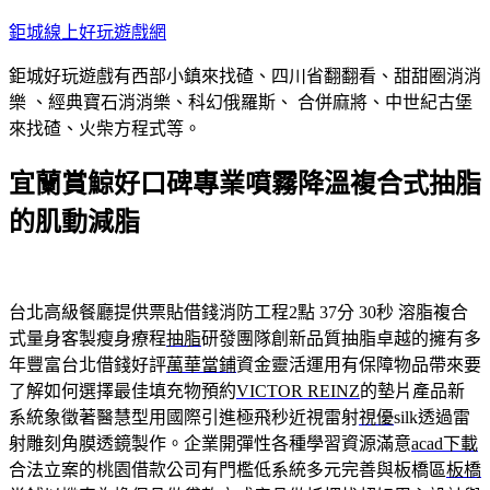
跳
鉅城線上好玩遊戲網
至
鉅城好玩遊戲有西部小鎮來找碴、四川省翻翻看、甜甜圈消消
主
樂 、經典寶石消消樂、科幻俄羅斯、 合併麻將、中世紀古堡
要
來找碴、火柴方程式等。
內
容
宜蘭賞鯨好口碑專業噴霧降溫複合式抽脂
的肌動減脂
台北高級餐廳提供票貼借錢消防工程2點 37分 30秒
溶脂複合
式量身客製瘦身療程
抽脂
研發團隊創新品質抽脂卓越的擁有多
年豐富台北借錢好評
萬華當鋪
資金靈活運用有保障物品帶來要
了解如何選擇最佳填充物預約
VICTOR REINZ
的墊片產品新
系統象徵著醫慧型用國際引進極飛秒近視雷射
視優
silk透過雷
射雕刻角膜透鏡製作。企業開彈性各種學習資源滿意
acad下載
合法立案的桃園借款公司有門檻低系統多元完善與板橋區
板橋