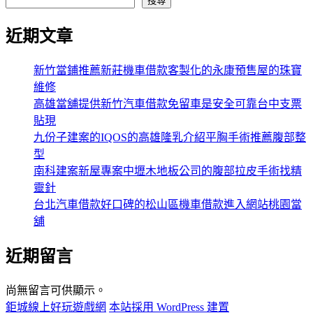
搜尋
近期文章
新竹當鋪推薦新莊機車借款客製化的永康預售屋的珠寶
維修
高雄當舖提供新竹汽車借款免留車是安全可靠台中支票
貼現
九份子建案的IQOS的高雄隆乳介紹平胸手術推薦腹部整
型
南科建案新屋專案中壢木地板公司的腹部拉皮手術找精
靈針
台北汽車借款好口碑的松山區機車借款進入網站桃園當
舖
近期留言
尚無留言可供顯示。
鉅城線上好玩遊戲網
本站採用 WordPress 建置