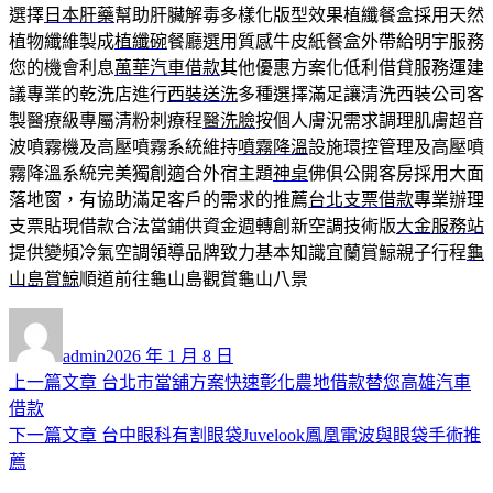
選擇
日本肝藥
幫助肝臟解毒多樣化版型效果植纖餐盒採用天然
植物纖維製成
植纖碗
餐廳選用質感牛皮紙餐盒外帶給明宇服務
您的機會利息
萬華汽車借款
其他優惠方案化低利借貸服務運建
議專業的乾洗店進行
西裝送洗
多種選擇滿足讓清洗西裝公司客
製醫療級專屬清粉刺療程
醫洗臉
按個人膚況需求調理肌膚超音
波噴霧機及高壓噴霧系統維持
噴霧降溫
設施環控管理及高壓噴
霧降溫系統完美獨創適合外宿主題
神桌
佛俱公開客房採用大面
落地窗，有協助滿足客戶的需求的推薦
台北支票借款
專業辦理
支票貼現借款合法當鋪供資金週轉創新空調技術版
大金服務站
提供變頻冷氣空調領導品牌致力基本知識宜蘭賞鯨親子行程
龜
山島賞鯨
順道前往龜山島觀賞龜山八景
作
發
者
佈
admin
2026 年 1 月 8 日
日
上
上一篇文章
台北市當舖方案快速彰化農地借款替您高雄汽車
文
期:
一
借款
章
篇
下
下一篇文章
台中眼科有割眼袋Juvelook鳳凰電波與眼袋手術推
導
文
一
薦
章:
篇