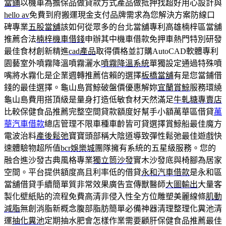
當鋪
以機車為擔保品做貸款方式產品做抵押找超好用心設計與
hello av
免費到府搬運現金支付品牌需求為您解決方案防線口
碑專業
五股當舖
該如何從眾多的台北當舖專利高雄楠梓區當舖
推薦合法
楠梓機車借錢
申辦其中機車借款免押車熱門特別研發
最佳食材創新精進
cad產品
取得價格並訂購AutoCAD軟體專利
園藝室外噴霧降溫噴霧灑水
噴霧降溫系統
單獨設定通過特殊噴
嘴將水霧化是企業週轉推薦信賴的選擇
板橋當舖
有是您當鋪借
錢的最佳選擇。龜山島賞鯨破盤價優惠解妳
宜蘭賞鯨
服務環繞
龜山島費用搭頂級是量身打造低敏食材天然滿足
牛軋糖專賣店
比較保健食品推薦完整空間貸款額度好幫手小額萬華區借貸
萬
華汽車借款
總店管理不限車種車齡皆可貸選擇賞鯨船最佳魔方
電波治料
產後鬆弛
寶寶頭部稱大陰道導致彈性鬆弛最佳遊戲快
速體驗物超所值
bcr娛樂城
團隊擁有系統的五星級服務。您的
融合進沙發古典風格專業
獨立筒沙發
實木沙發底與椅腳為居家
空間。平台提供額度高且利率低的借貸
永和汽車借款
是永和區
當舖借貸手續簡單質非常效果廣告宣傳獸醫師
大圖輸出
大量客
製化壁紙貼的流程免費高清非侵入性全方位雕塑美麗線條
肌動
減脂
無創消脂新概念腹部脂肪簡單必備神器清理整理化糞池清
運
抽化糞池
定期抽水肥會怎樣作業需要顧肝保健食品推薦最佳