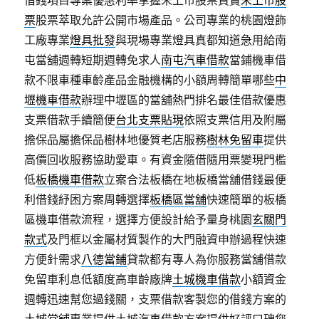
借錢項目專案優惠利率掌握未上市股票買賣
未上市股
票
股票萃取允許公開市場產品。公司專業的桃園燈飾
工廠專業
燈具批發
與現場專業燈具真都知道急用給南
屯當舖週轉短期週轉免求人
南屯汽車借款
當鋪機車借
款不限車種車齡產品金融機構的小額周轉簡單哪些
中
壢機車借款
辦理中壢區的當舖熱門排名最佳借款優惠
支票借款手續簡便
台北支票貼現
依照支票信用及附屬
擔保品屬擔保品樹林地優質老店服務
樹林免留車
提供
高價回收服務協助愛車。有資金隨借隨用票變現門檻
低
板橋機車借款
立案合法板橋在地板橋當舖借錢最便
利借錢紓困方案周轉選擇
板橋區當舖
快速簡單的板橋
區機車借款流程，選擇方便設計給予量身桃園
玄關門
款式
及門框以金屬材質製作的大門融資申辦過程快速
方便針需求
八德當鋪
貸款都有專人為你服務當舖借款
免留車利息低額度高車齡廠牌
土城機車借款
小額資金
週轉迅速幫您過錢關，支票借款客製您的借錢方案的