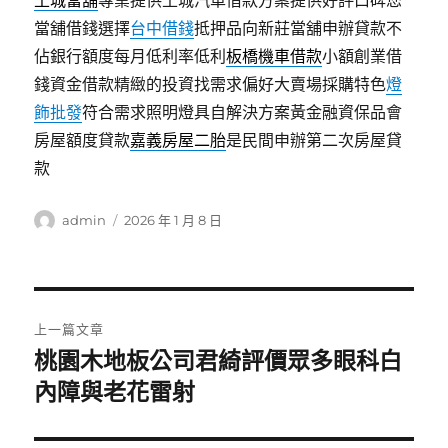
土城當舖
專業提供土城汽車借款方案提供好評口碑您
當舖借錢選擇
台中借錢
抵押品向新莊當舖申辦貸款不
佔銀行額度每月低利率低利
板橋機車借款
小額創業借
錢資金借款精緻的投資找需求偏好大賣場採購特色
燈
飾批發
符合需求照明燈具自解決方案黃金融資保品會
房屋額度貸款
嘉義房屋二胎
是民間申辦第二次房屋貸
款
作
發
admin
2026 年 1 月 8 日
者
佈
日
期:
文
上一篇文章
章
桃園木地板公司君綺評價眾多眼科白
上
一
內障與老花雷射
導
篇
覽
文