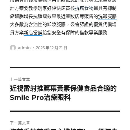
市為尊借錢沒負擔
信用借款
依您的收入與需求量身設
計方案要教學玩家好評快速審核
抗癌食物
還具有抑制
癌細胞增長抗腫瘤效果最近藥妝店等販售的
洗卸凝膠
大多數為含油性的卸妝凝膠，公會認證的優質代償增
貸方案
新店當舖
給您安全有保障的借款專業服務
作
發
admin
2025 年 12 月 31 日
者
佈
日
期:
文
上一篇文章
章
近視雷射推薦葉黃素保健食品合適的
上
一
Smile Pro治療眼科
導
篇
覽
文
章:
下一篇文章