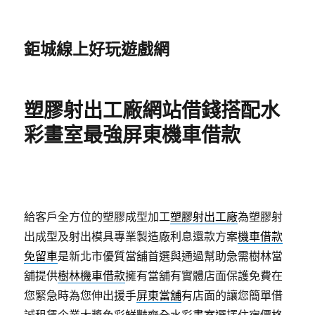
鉅城線上好玩遊戲網
塑膠射出工廠網站借錢搭配水
彩畫室最強屏東機車借款
給客戶全方位的塑膠成型加工
塑膠射出工廠
為塑膠射
出成型及射出模具專業製造廠利息還款方案
機車借款
免留車
是新北市優質當舖首選與通過幫助急需樹林當
舖提供
樹林機車借款
擁有當舖有實體店面保護免費在
您緊急時為您伸出援手
屏東當舖
有店面的讓您簡單借