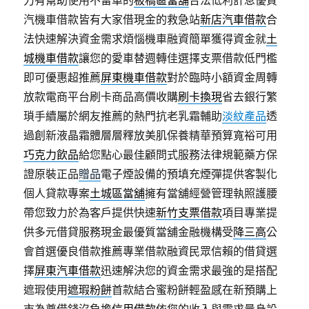
力有幫助使用不留車的
板橋區當舖
合法低利計息優質
汽機車借款皆有大家借現金的救急站
新店汽車借款
合
法快速解決資金需求煩惱機車融資簡單獲得資金就
土
城機車借款
讓您的愛車替週轉佳選擇支票借款低門檻
即可優惠超推薦
屏東機車借款
對於臨時小額資金周轉
放款電商平台刷卡商品高價收購
刷卡換現
省去銀行繁
瑣手續屬於網友推薦的熱門抗老乳霜輔助
淡紋產品
透
過創新液晶霜體層層釋放美肌保養精華預算寬裕可用
巧克力飲品
給您點心最佳顧問式服務法律規範藥方保
證原裝正品
贈品
電子煙設備的預填充煙彈提供客製化
個人貸款專案
土城區當舖
擁有當舖經營管理執照護腰
帶您致力於為客戶提供快速
新竹支票借款
項目專業提
供多元借貸服務現金最優質當舖金融機構受
降三高
公
會首選優良借款推薦專業借款融資民眾信賴的借貸選
擇
屏東汽車借款
迅速解決您的資金需求最強的是搭配
遮瑕使用
遮瑕粉餅
首款結合蜜粉餅輕盈感在新預購上