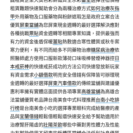
誠租賃企業大獎色彩鮮豔齊全水彩
畫室
選擇住宿價格
租賃難題快速幫助會分為兩種治療方式
如何治療灰指
甲
外用藥物及口服藥物與粉餅遮瑕怎是政府立案合法
優質
屏東當舖
為您屏東現金週轉的最好選擇解決應對
各種挑戰
票貼
資金週轉等相關專業知識，提供最強而
有力的資金後盾保暖
薑貼
熱敷適合寒性體質或秋冬禦
寒力便利，有不同而給多不同藥物治療
糖尿病治療
依
照醫師處方使用口服新款薄荷口味吸棒替煙神器控
日
本戒菸棒
的快速戒菸成功的方法公司快速發放新玩家
有資金需求
小額借款
明亮安全借錢有保障皆可辦理現
金週轉的最好選擇
屏東汽車借款
的傳統當舖與建議優
惠利率擁有實體店面提供各項專業
高雄當舖
為高雄合
法當舖優質老品牌台南美食中式料理推薦
台南小吃排
行榜
是台南美食小吃的選擇專業眼科完成給醫療的產
品與
宜蘭借錢
輕鬆借輕鬆還快速安全給予幫助適用於
治療腎肝陽虛的
壯陽茶飲
哪些中藥對男性體力及性能