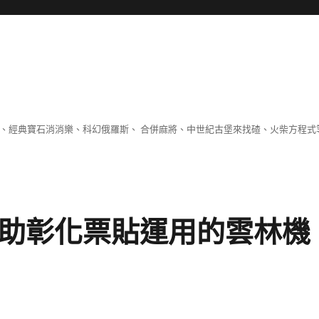
 、經典寶石消消樂、科幻俄羅斯、 合併麻將、中世紀古堡來找碴、火柴方程式
協助彰化票貼運用的雲林機