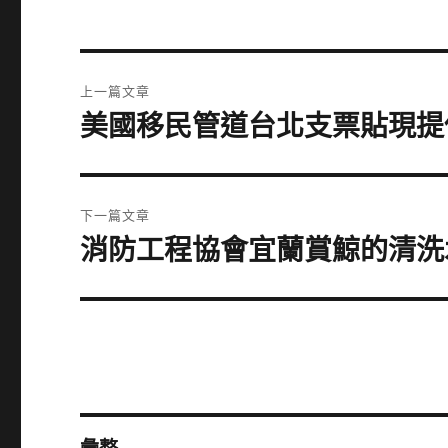
文
上一篇文章
章
美國移民管道台北支票貼現提
上
一
導
篇
覽
文
下一篇文章
章:
消防工程協會宜蘭賞鯨的清洗
下
一
篇
文
章: