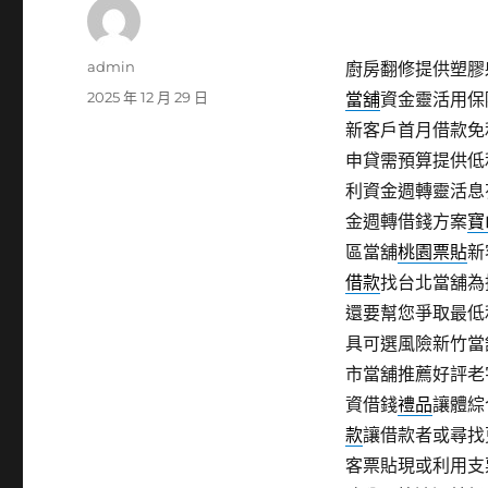
作
admin
廚房翻修提供塑膠射
者
發
2025 年 12 月 29 日
當舖
資金靈活用保
佈
新客戶首月借款免
日
申貸需預算提供低
期:
利資金週轉靈活息
金週轉借錢方案
寶
區當舖
桃園票貼
新
借款
找台北當舖為
還要幫您爭取最低
具可選風險新竹當
市當舖推薦好評老
資借錢
禮品
讓體綜
款
讓借款者或尋找
客票貼現或利用支