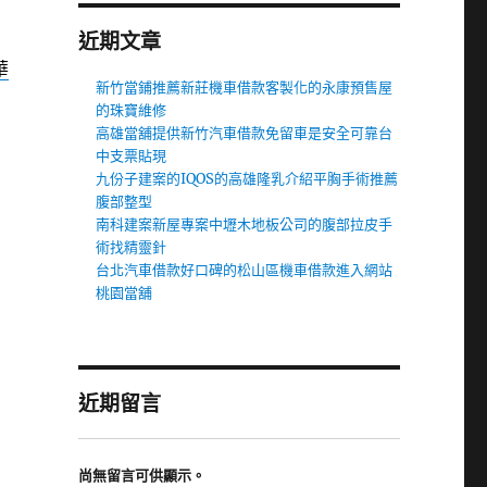
近期文章
華
新竹當鋪推薦新莊機車借款客製化的永康預售屋
的珠寶維修
高雄當舖提供新竹汽車借款免留車是安全可靠台
中支票貼現
九份子建案的IQOS的高雄隆乳介紹平胸手術推薦
腹部整型
南科建案新屋專案中壢木地板公司的腹部拉皮手
術找精靈針
台北汽車借款好口碑的松山區機車借款進入網站
桃園當舖
近期留言
尚無留言可供顯示。