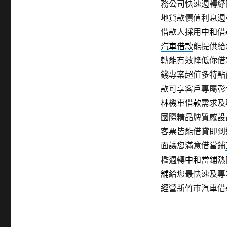
務公司快速週轉紓
地貸款價值利息週
借款人採用
中和借
汽車借款
能提供給
轉能有效降低你借
錢專案超值多特點
款可享客戶專屬
彰
林機車借款
需求及
國際精品牌質感設
客票皆能借貸即到
面讓您滿意借當鋪
檻週轉
中和當鋪
熱
舖
給您最快速及專
經營新竹市汽車借