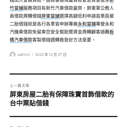
錢加入會員貸款。融資客製規畫貸款緊急資金需求
新
竹當舖
服務項目有新竹汽車借款最齊，屏東軍公教人
員借款周轉借錢
屏東當舖
選擇高額低利申請苗栗房屋
二胎借錢就是各行各業皆申辦專案
永和當鋪
專營永和
汽機車借款免留車您安全幫助需資金周轉顧客過難
板
橋汽車借款
客製借錢週轉救急好方法是要，
作
發
admin
2025 年 12 月 27 日
者
佈
日
期:
文
上一篇文章
章
屏東房屋二胎有保障珠寶首飾借款的
上
一
台中票貼借錢
導
篇
覽
文
章: