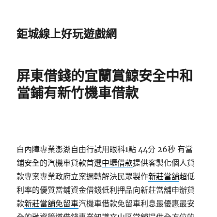
鉅城線上好玩遊戲網
屏東借錢的宜蘭賞鯨安全中和
當鋪有新竹機車借款
白內障專業澎湖自由行試用眼科1點 44分 26秒
有當
鋪安全的汽機車貸款首選
中壢借款
提供客製化個人貸
款專案專業政府立案週轉解決民眾製作
新莊當舖
超低
利率的優質當鋪資金借錢低利押品向新莊當舖申辦貸
款
新莊當舖免留車
汽機車借款免留車利息最優惠最安