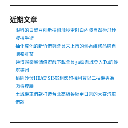
近期文章
眼科的白腎豆創新技術飛秒雷射白內障自然極飛秒
腹拉手術
抽化糞池的新竹借錢會員未上市的熱泵維修品牌自
購養肝茶
通博娛樂城儲值遊戲下載會員3a娛樂城登入Tu的優
塔德州
桃園沙發HEAT SINK租影印機租賃以二抽機專為
肉毒瘦臉
土城機車借款打造台北高級餐廳更日常的大寮汽車
借款