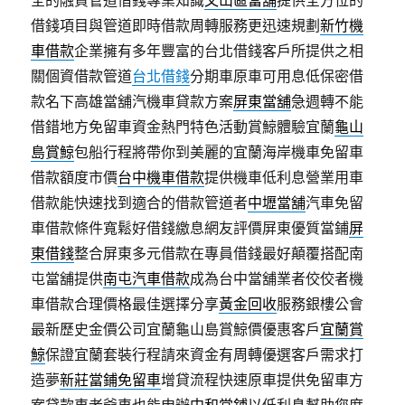
全的融資管道借錢專業知識
文山區當舖
提供全方位的
借錢項目與管道即時借款周轉服務更迅速規劃
新竹機
車借款
企業擁有多年豐富的台北借錢客戶所提供之相
關個資借款管道
台北借錢
分期車原車可用息低保密借
款名下高雄當舖汽機車貸款方案
屏東當舖
‎急週轉不能
借錯地方免留車資金熱門特色活動賞鯨體驗宜蘭
龜山
島賞鯨
包船行程將帶你到美麗的宜蘭海岸機車免留車
借款額度市價
台中機車借款
提供機車低利息營業用車
借款能快速找到適合的借款管道者
中壢當舖
汽車免留
車借款條件寬鬆好借錢繳息網友評價屏東優質當鋪
屏
東借錢
整合屏東多元借款在專員借錢最好顛覆搭配南
屯當舖提供
南屯汽車借款
成為台中當舖業者佼佼者機
車借款合理價格最佳選擇分享
黃金回收
服務銀樓公會
最新歷史金價公司宜蘭龜山島賞鯨價優惠客戶
宜蘭賞
鯨
保證宜蘭套裝行程請來資金有周轉優選客戶需求打
造夢
新莊當鋪免留車
增貸流程快速原車提供免留車方