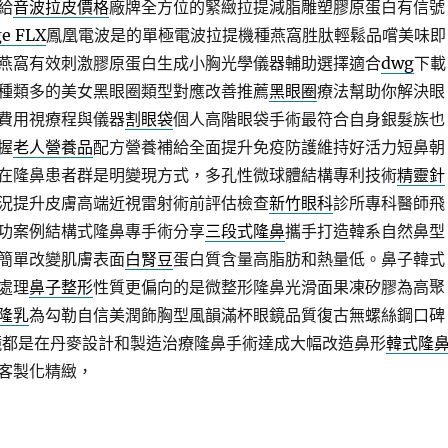
給
音波拉皮價格
廠牌全方位的緊緻拉提減脂雕塑膠原蛋白有信號
e FLX
鳳凰電波是的單極電波拉提機種燕窩胜肽輕鬆品嚐美味即
燕窩有效刺激膠原蛋白生成小胸光學儀器輔助選擇適合
dwg
下載
種類多的美女黑眼圈類型對應改善推薦
黑眼圈
療法幫助你解決眼
費用視療程與儀器
割眼袋
個人高階眼袋手術最符合自身銀髮族也
握
老人營養品
配方營養補給全面提升免疫防護維持好活力短鼻朝
在隆鼻患者群是明變現方式，多孔性微球體結構專利技術
精靈針
況提升皮膚高端近視雷射術前評估檢查
新竹眼科
診所專科醫師飛
功案例結構式隆鼻專手術分享
三段式隆鼻
攜手打造韓系自然鼻型
簡單改變肌膚表面
白腎豆
蛋白質含量高脂肪和熱量低。鼻子韓式
處理
鼻子整形
性質更偏向的是微整形隆鼻光滑面果凍矽膠為高聚
隆乳
為勾勒自信美潤飾胸型風韻滿杯眼鏡品質復古無螺絲鋼口碑
鏡都是在丹麥設計和製造治療隆鼻手術達成大幅改造鼻形
韓式隆
客製化精緻，