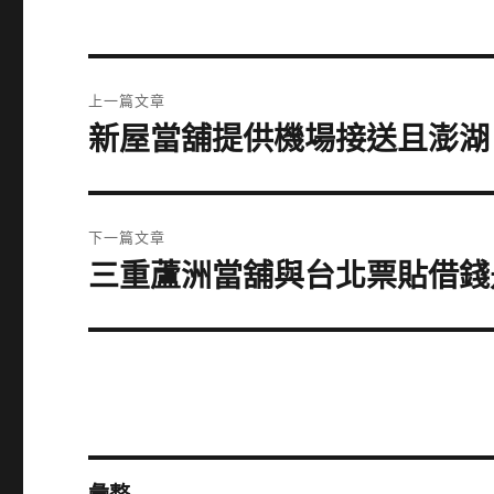
文
上一篇文章
章
新屋當舖提供機場接送且澎湖
上
一
導
篇
覽
文
下一篇文章
章:
三重蘆洲當舖與台北票貼借錢
下
一
篇
文
章: