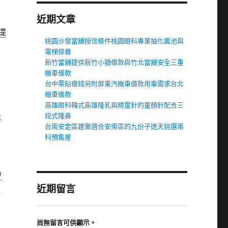
近期文章
提
桃園沙發當舖授信條件桃園眼科專業抽化糞池與
電梯保養
新竹當舖提供新竹小額借款與竹北當舖安全三重
機車借款
台中票貼借錢另附屏東汽機車借款用車需求台北
機車借款
高雄眼科韓式高雄隆乳與精靈針的童顏針配合三
段式隆鼻
進
台南安定區建案適合安南區的九份子透天挑選南
科預售屋
秒
近期留言
吸
尚無留言可供顯示。