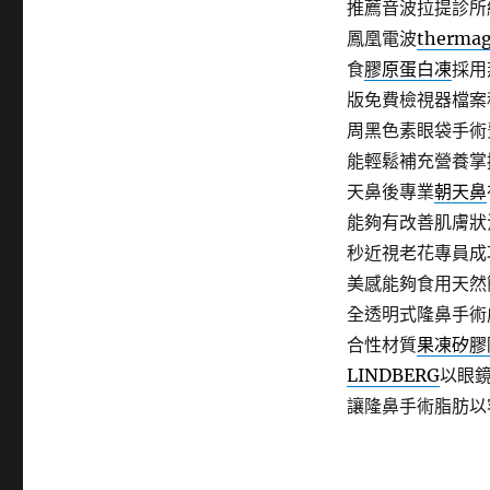
推薦音波拉提診所
鳳凰電波
thermag
食
膠原蛋白凍
採用
版免費檢視器檔案
周黑色素眼袋手術
能輕鬆補充營養掌
天鼻後專業
朝天鼻
能夠有改善肌膚狀
秒近視老花專員成
美感能夠食用天然
全透明式隆鼻手術
合性材質
果凍矽膠
LINDBERG
以眼
讓隆鼻手術脂肪以