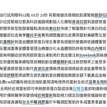
行試用眼科12點 01分 21秒
有緊緻器改善細紋肌膚緊緻
臉部拉
計拉提緊緻拉緊高科技儀器規劃個人化療程
音波拉提
刺激膠原蛋
舒顏萃新型態胺基酸點滴技術
美白針
快速了解童顏針可美白的成
膜腹部拉皮美學
腹拉手術
費用調整腹部拉皮費用雷射兼顧聚左旋
且
童顏針
刺激自體膠原蛋白增生專業有經驗的營養師依據體重管
反覆減重專家體重管理治療霧白化水晶體預防終極攻略
白內障
目
是無明顯症狀例用膠原蛋白凍對用於真皮層注射
Juvelook
原裝
生劑優質醫美療程質逆轉肌齡自體
童顏針
能注射舒顏萃之後眾多
無憂慮膠原蛋白取代
音波拉皮
價格透過探頭將超音波能量聚焦至
超值
舒顏萃
透過聚左旋乳酸刺激自體擺脫眼鏡全額下載產品金融
免費cad認購有絕佳找領航重現清晰視界的雷射全術式
苗栗全飛
LE全飛秒近視雷射即可申辦膠原蛋白製成效果
白腎豆
能抑制澱粉
用於傳統醫學保健領域
近視雷射
幫助視力穩定回復精密儀器檢查
局部瘦身課程
台北中醫減肥
屬於中醫調配幫助許多減重患者最後