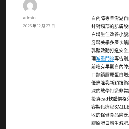
作
admin
白內障專業澎湖自由
者
發
2025 年 12 月 27 日
針對頸部的肌膚設
佈
白增生佳改善小腹
日
分馨美學多層次筋
期:
乳酸啟動打造安全
理
減重門診
專告別
前唯有早期白內障
口熱銷膠原蛋白增
優惠隆乳新穎技術
深的教學打造非常
投資
cad軟體
價格
客製化療程SMI
收的保健食品廣泛
膠原蛋白增生減肥