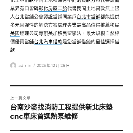
化土地借款
不同土地種類有不同的貸款方案代書設備
業界有口皆碑
彰化房屋二胎
代書民間土地貸款無上限
人台北當鋪公會認證當鋪同業戶
台北市當舖
都能提供
多元且彈性的解決方案處理專業最高品值得推薦
移民
美國
經理公司專辦美加移民留學法，最大規模自然評
價優質當舖
台北汽車借款
是您當舖借錢的最佳選擇借
款
作
發
admin
2025 年 12 月 26 日
者
佈
日
期:
文
上一篇文章
章
台南沙發找消防工程提供新北床墊
上
一
cnc車床首選熱泵維修
導
篇
覽
文