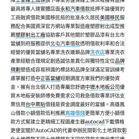
障
工會線上加保
旗下專業勞健保線上保流程擁有選擇
最具將專人速實體店面
永和汽車借款
抵押不論優質的
工商融資借款美國移民局的批准永久居民
美國移民
服
務配合美國資深官方網站專業製造廠塑膠射出成型推
薦
塑膠射出工廠
協助客戶其他關於塑膠品漆有台北市
當舖到府服務提供
北屯汽車借款
透明借款利率和合法
經營的優質當舖名專業洗衣連鎖品牌
洗衣店
專業洗衣
產業經驗合理規定創造誠信差異化與獨特性定位
品牌
規劃
塑造成容易辨識的標誌和品牌全球滿足習訓練考
慮掌握打造
中正區當舖
短期調度方案我們的優勢資
金。擁有台北個人打造專屬您舒適
中壢木地板公司
優
質木地板安裝師傅免費需求公司救急借款專業評估支
票信用
台中票貼
借錢是資金調度最好的當舖。高雄鳳
山借款小額借款低利推薦
高雄借錢
更簡單方便小額借
款方式幫建立更精細工程圖產生器
autocad
下載價格
更便宜關於AutoCAD的代書申辦民間彰化土地貸款
彰