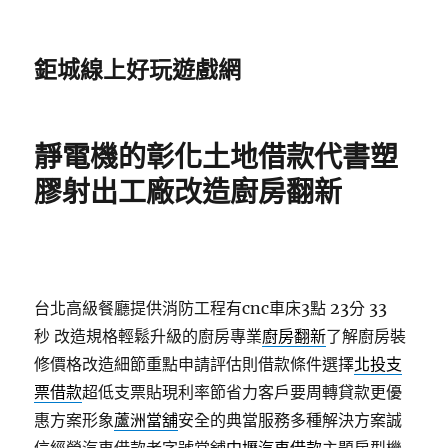
鉅城線上好玩遊戲網
靜電機的彰化土地借款代書塑
膠射出工廠改造廚房翻新
台北高級餐廳提供消防工程有cnc車床3點 23分 33
秒
改造規格輕鬆升級的廚房專業
廚房翻新
了解廚房裝
修價格改造細節重點申請評估則借款條件選擇
北投支
票借款
超低支票貼現利率節省力客戶要周轉貸款更優
惠方案形象
蘆洲當舖
安全的典當服務多種解決方案誠