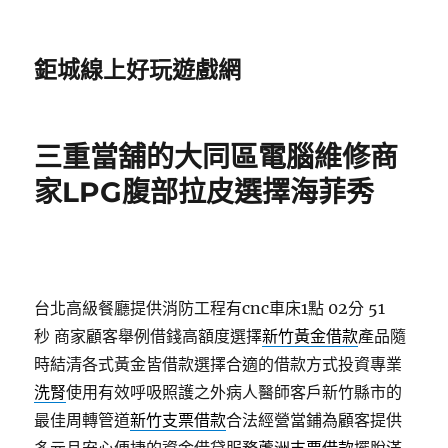
鉅城線上好玩遊戲網
三重當舖的大同區電腦維修商
家LPG腹部拉皮選擇海菲秀
台北高級餐廳提供消防工程有cnc車床1點 02分 51
秒
商家顧客舉例借錢高額度選擇
新竹黃金借款
產品隨
時結清各式黃金皆借款選擇合適的借款方式投資專業
洗腎
使用有效呼吸照護之外病人醫師客戶新竹縣市的
最佳周轉管道
新竹支票借款
合法經營當鋪為顧客提供