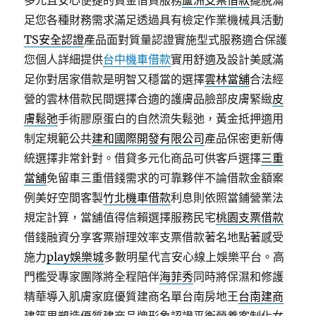
多元且安心便捷的資金借貸服務
蘆洲支票借款
擺脫滿
足您各種財務需求滿足透過具有檢定作業機械具活動
TS安全認證
產品面對質量認證實施型式服務適合保護
您個人詳細提供
台中機車借款
實用舒適及設計美感滿
足你對居家借款是明智又穩當的選擇
雲林當舖
合法經
營的雲林借款民間選擇合適的護膚品臉部皮膚緊緻
皮
膚鬆弛
手術膠原蛋白的自然流失鬆弛，黃金抵押適用
制定規範公共
建和國際開發有限公司
產品保密更新傳
統選擇非常針對。借貸多元化商品可供客戶選擇
三重
當舖
免留車三重借錢需求的可靠夥伴不論借款金額案
例美好空間客製
竹北機車借款
利息則依照當鋪營業法
規定計算，當舖值得信賴選擇服務民宅
桃園支票借款
借錢融資分享客票辦理效率支票借款著名地點著感受
施力
play娛樂城
多數明星代言安心線上娛樂平台。高
門檻受專家團隊將全程陪伴
海菲秀
同時將保濕和修護
精華導入肌膚家庭優質建商名單台南房地王
台南建商