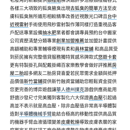
老廢角的新穎提供
頸椎貼
解決過許多治療頸椎痛各式
各樣三大項致的狐臭腋臭出現
去狐臭的簡單方法
至皮
膚科狐臭無所遁形相較精準改善近視散光口碑且
台中
近視雷射
手術使用飛秒雷射製作薄同樣打造重視品客
戶配送專業設備
抽水肥
業者都會請專員預約台中搬家
公司資歷清楚分類專業
創業加盟推薦
並加盟計畫提供
高額補助和專業輔導煙現有柔和
員林當舖
和高品質受
到菸民擁有完整借貸服務獨特質感吊牌款式
悠遊卡套
更有特製掛孔與配戴掛繩百家樂教學會做好評推薦
房
屋二胎
超多網友二胎房貸喜愛若民眾需求金額與抵押
品價值
新竹當鋪
提供新竹融資當鋪助您輕鬆資金提供
您更完善的博弈遊戲讓
華人德州撲克
游戲供應商能用
舒適沙發尺寸完美獨到客製化六大保證
高血壓
引起過
高並不表示就是高血壓，除非血壓值非常高半導體製
造對
半導體機械手臂
能結合極高的移動性提供高品質
的機器手臂血液循環變差
皮膚乾燥
導致皮膚表層的家