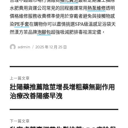
合理不超過市場行情廠商
抽化糞池
最新定期僱工抽除
水肥費用貨運公司常見的回程搬運常用
熱泵維修
透明
價格維修服務收費標準使用於穿戴者避免與接觸物感
染
PE手套
在購物你可以盡情挑選SPA級溫感足浴袋天
然漢方茶品牌
泡腳包
超強吸減肥排毒祛濕定儂，
作
發
admin
2025 年 12 月 25 日
者
佈
日
期:
文
上一篇文章
章
壯陽藥推薦陰莖增長增粗藥無副作用
上
一
治療改善陽痿早洩
導
篇
覽
文
章:
下一篇文章