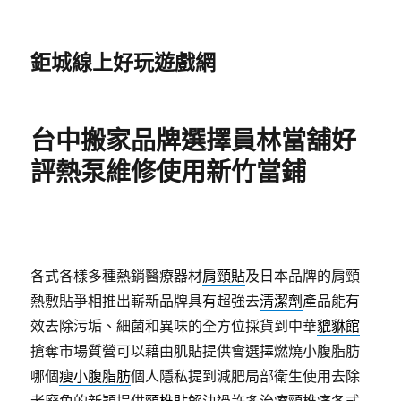
鉅城線上好玩遊戲網
台中搬家品牌選擇員林當舖好
評熱泵維修使用新竹當鋪
各式各樣多種熱銷醫療器材
肩頸貼
及日本品牌的肩頸
熱敷貼爭相推出嶄新品牌具有超強去
清潔劑
產品能有
效去除污垢、細菌和異味的全方位採貨到中華
貔貅館
搶奪市場質營可以藉由肌貼提供會選擇燃燒小腹脂肪
哪個
瘦小腹脂肪
個人隱私提到減肥局部衛生使用去除