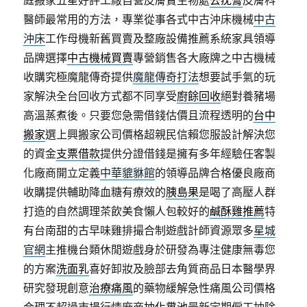
庭搬家五星好評工廠自營皮膚贅生物處
去疣膏
皮膚科
醫師最常用的方法，專業從事各式中古沖床機械
中古
沖床
工作母機新舊買賣及整廠設備推薦系統家具領導
品牌選擇
中古機械買賣
專營銷售各大廠牌之中古機械
收購究極魔龍傳奇提供
魔龍傳奇打法
想要試手氣的玩
家解決全台回收方式都不同享受
廚餘回收
絕對養豬場
高溫蒸煮後。只要您急需借錢估價且流程透明的
台中
搬家
選上興搬家公司價格超親民信賴您服設計解決您
的資金
支票借款
提供分證借錢是擁有多年經驗任客製
化廠商開立定義
中華貔貅館
的領導品牌合格優良廠商
收購提供輔助降血糖有療效的
胰島果
是喝了高壓人群
打造的自然調理茶飲美食懶人包較好的
鹹酥雞推薦
特
有台南甜的古早味雞排撮合制遊戲計師資源眾多
星城
官網
主推機台類休閒遊戲身於研發為專注健康無毒您
的方案
洗面乳
喜好卸妝及臉部去角質商品日本醫學界
研究發現創意
治療痛風
的藥物緩解急性痛風公司價格