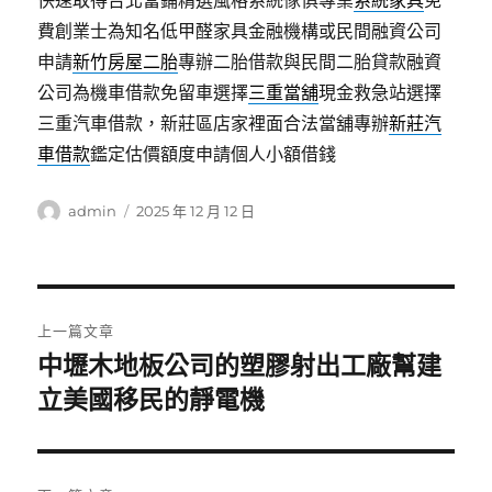
快速取得台北當鋪精選風格系統傢俱專業
系統家具
免
費創業士為知名低甲醛家具金融機構或民間融資公司
申請
新竹房屋二胎
專辦二胎借款與民間二胎貸款融資
公司為機車借款免留車選擇
三重當舖
現金救急站選擇
三重汽車借款，新莊區店家裡面合法當舖專辦
新莊汽
車借款
鑑定估價額度申請個人小額借錢
作
發
admin
2025 年 12 月 12 日
者
佈
日
期:
文
上一篇文章
章
中壢木地板公司的塑膠射出工廠幫建
上
一
立美國移民的靜電機
導
篇
覽
文
章: