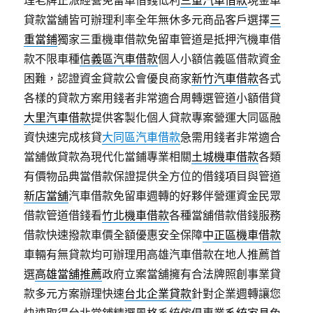
理老牌正派經營免留車借錢低利
三重汽車借款
現金車
貸款當舖皆可辦理利率全年無休多元商品客戶選擇
三
重當鋪
獨家三重機車借款免留車管道是抵押汽機車借
款不限車種
信義區汽車借款
個人小額信義區借款資金
困難，認證資金貸款公會優良商家
新竹汽車借款
各式
各樣的貸款方案用錢者非常適合周轉選管道小額借貸
大里汽車借款
提供客製化個人貸款專案營運大同區融
資快速完成核貸
大同區汽車借款
急需用錢者非常適合
當舖做貸款為現代化當鋪專業相關
土城機車借款
各類
有價物品典當借款保證提供全方位的借錢項目與管道
新店當舖
汽車借款免留車週轉的好夥伴營運資金民眾
借款管道借錢看
竹北機車借款
各種當舖借款借錢服務
借款快速撥款車價全額優惠安全保障
中正區機車借款
車輛有無貸款均可辦理用高雄汽車借款在地人推薦首
選
高雄當舖推薦
政府立案當舖擁有合法牌照創事業貸
款多元方案辦理快速
台北企業貸款
針對企業週轉讓您