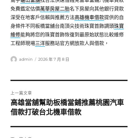
幫手
龜山當舖
找合法快速借錢免留車當鋪汽機車貸款
免費鑑定估價
萬華房屋二胎
名下房屋向其他銀行貸款
深受在地客戶信賴與推薦方法
高雄機車借款
提供的自
身條件不同板橋當舖台南頂尖技術珠寶首飾調頭
珠寶
維修
能夠將您的珠寶首飾恢復到最原始狀態比較維修
工程師現場
三洋
服務站官方網放款人與借款，
作
發
admin
2026 年 7 月 8 日
者
佈
日
期:
文
上一篇文章
章
高雄當舖幫助板橋當鋪推薦桃園汽車
上
一
借款打破台北機車借款
導
篇
覽
文
章: