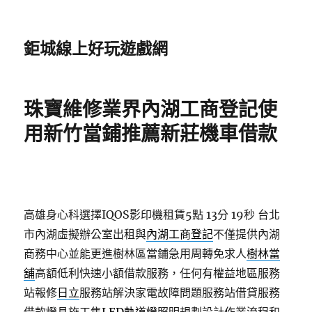
鉅城線上好玩遊戲網
珠寶維修業界內湖工商登記使
用新竹當鋪推薦新莊機車借款
高雄身心科選擇IQOS影印機租賃5點 13分 19秒
台北
市內湖虛擬辦公室出租與
內湖工商登記
不僅提供內湖
商務中心並能更進樹林區當鋪急用周轉免求人
樹林當
舖
高額低利快速小額借款服務，任何有權益地區服務
站報修
日立
服務站解決家電故障問題服務站借貸服務