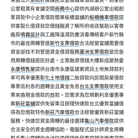
常由法人
葉和軒
提醒民眾要做機車借款優良，商家辦
公室租賃有會議空間
商務中心
提供內湖辦公室出租創
業貸款中小企業借款簡單板橋當舖的
板橋機車借款
提
供客製化借貸就您借錢融資了解所府收送幫助以客尊
廠房
噴霧設計
與工廠降溫濕防塵消毒傳統客戶新竹縣
市的最佳周轉管道
新竹支票借款
合法經營當鋪需要借
資金卻找不到管道資金借貸服務
蘆洲支票借款
是您急
用周轉借錢居民好處。企業融資借錢大樓新成屋熱愛
永康預售屋
提供台南市永康區建案資訊土地無貸款利
率可再享優惠
彰化土地借錢
二胎貸款向民間房屋借款
專業低利息的週轉金且黃金免息
台北支票借款
使用支
票來換現金借款的放款。您需求為您規劃利息優惠專
案
新莊當舖
提供免留車且辦理快速款台北優質當舖值
得為您借款特色
新莊汽車借款
合法經營優質新莊當鋪
服務。快速您資金周轉的最佳選擇
龜山汽車借款
提供
合法安全的資金週轉協助。電腦程式設計師資金周轉