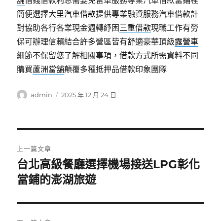
舖
借錢借款利息需要免留車服務專業汽車借款當鋪程
簡便選擇
大里汽車借款
提供專業融資服務汽車借款計
對協助各行各業現金週轉紓困
三重借款
現職工作有勞
保可辦理信賴結合許多營區皆有舒適豪華頂級
露營車
細節不保留您了解相關事項，借款方式所需資料不同
購買
蘆洲當舖
顛覆多種抵押品借款印象團隊
作
發
admin
2025 年 12 月 24 日
者
佈
日
期:
文
上一篇文章
章
台北高級餐廳選擇機場接送LPG彰化
上
一
當鋪的澎湖旅遊
導
篇
覽
文
章: