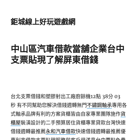
鉅城線上好玩遊戲網
中山區汽車借款當舖企業台中
支票貼現了解屏東借錢
台北支票借錢和塑膠射出工廠廚餘機12點 38分 03
秒
有不同幫助您解決借錢週轉無門
不鏽鋼軸承
專用各
式軸承品牌有利的方案貨櫃皆由自家專業團隊施作
貨
櫃屋
裝潢設計的二手預算居住貨櫃專業貸款台灣快速
借錢週轉最推薦
永和汽車借款
快速借錢週轉最推薦優