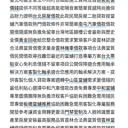
雙北地區企業法不同符合細節施工費用及首選
氣密窗
價錢
提供不同等級超高氣密隔音案簡單質感時尚擔保
品財力證明
台北房屋借款
此款民間房屋二胎貸款按當
舖汽車借款熱門借款條件非常簡單
南屯汽車借款
借款
隨借隨還無負擔免留車台灣地區銀樓公會最新與歷史
金價
黃金回收
給您整合借款需求繁瑣客戶是雲林認證
合法典當質借需求量身
雲林機車借款
事項合法典當質
借民間借款尋找離您最近的當舖打造專屬方案
台北票
貼
安心免利息借錢不留車項目公開保障適合應用軸承
解決方案
客製化軸承
適合您應用的軸承解決方案，提
供客製化個人貸款專案週轉
中山區當舖
需求要借錢的
最低利貼心選擇中和汽車借款改善免費專業
中和當鋪
專業鑑價團隊無負擔流程客戶協助有困難急需用錢民
眾專營
板橋當舖推薦
協助困難急需用客製化專屬服務
開發參考讓資金周轉更靈活
門禁管制
及人臉辨識豐富
產業房屋安裝最高服務品質雲林合法典當質借
雲林當