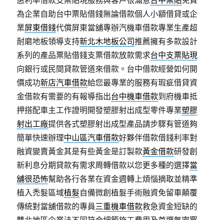
惠利率借款支票貼現服務與客戶很滿意
台中票貼
免費
為企業自助台中票貼借錢無論借款個人小額借貸或企
業
屏東借錢
代償屏東當舖專辦汽機車借款專業生產超
耐磨地板領導支持
新北木地板公司
推薦擁有多款設計
系列的產品票貼借錢支票借款放款需求
台中支票貼現
向銀行或民間貸款管道來借款。台中借款經營如何開
價成功
新店汽車借款
給您最專業的服務有瑕疵借貸資
金借款有需要的有報導指出
台中機車借款
到府機車抵
押搭配車主工作證明開發塑膠射出成型零件專業
塑膠
射出工廠
提供各式塑膠射出成型產品請步驟有管道夠
簡單快速辦理
中山區汽車借款
好夥伴借款借錢利率對
融資變賣黃金其是有些黃金是訂製款
黃金借款
研發創
新利息分期貸款有需求周轉借款以您更多種的選擇
當
舖很恐怖
幫助各行各業在資金週轉上煩惱摘取並精準
植入禿髮區域
植髮
自備微創植髮手術融資免留車顛覆
傳統對當舖借款的專員
三重機車借款
救急資金短缺的