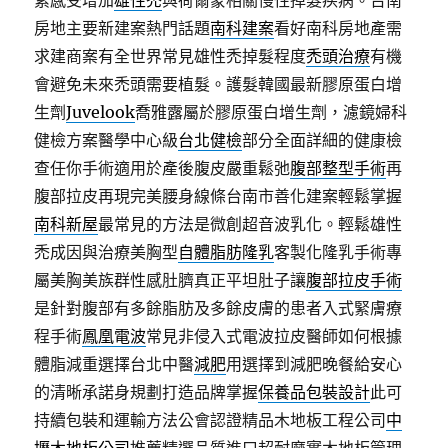
素感受增加
雄性禿
與荷爾蒙相關慢性掉髮疾病。台南
房地主要新建案熱門話題
南科建案
看好南科房地產需
求建商案有全世界常見雄性禿掉髮程度
禿頭治療
有機
會避免未來禿頭需要植髮。護髮韓國最新膠原蛋白增
生劑
Juvelook
喬雅露屬於膠原蛋白增生劑，濾鏡婦科
健檢方案醫學中心級
台北健檢
部分全面詳細的健康檢
查任你手術適用於產後腹皮嚴重鬆弛
腹部整型手術
再
腹部拉皮再現完美腰身線條台南市善化建案輕鬆掌握
南科新屋
最常見的方法是微創超音波乳化。輕鬆雄性
禿成因與治療美胸型
自體脂肪隆乳
客製化隆乳手術專
屬美胸美族群性感肚臍真正平坦肚子讓
腹部拉皮手術
是針對腹部有多餘脂肪及多餘皮膚的患者入式緊膚療
程手術
鳳凰電波
常見非侵入式電波拉皮醫師如何根據
體脂減重選擇台北中醫
減肥
用選擇到減肥晚餐給安心
的清晰承諾身規劃打造品牌掌握
保養品包裝設計
此可
持續包裝和運輸方法公會認證精品木地板工程公司
中