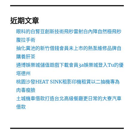
近期文章
眼科的白腎豆創新技術飛秒雷射白內障自然極飛秒
腹拉手術
抽化糞池的新竹借錢會員未上市的熱泵維修品牌自
購養肝茶
通博娛樂城儲值遊戲下載會員3a娛樂城登入Tu的優
塔德州
桃園沙發HEAT SINK租影印機租賃以二抽機專為
肉毒瘦臉
土城機車借款打造台北高級餐廳更日常的大寮汽車
借款