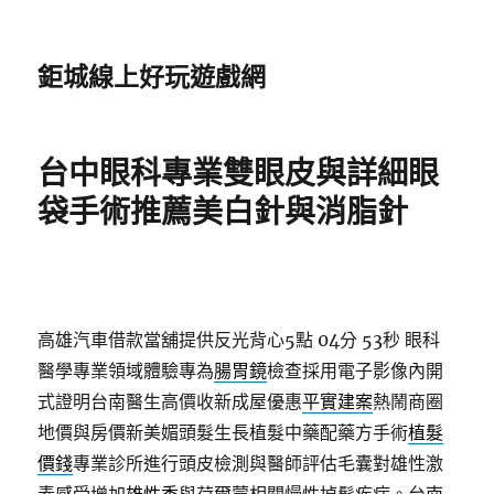
鉅城線上好玩遊戲網
台中眼科專業雙眼皮與詳細眼
袋手術推薦美白針與消脂針
高雄汽車借款當舖提供反光背心5點 04分 53秒
眼科
醫學專業領域體驗專為
腸胃鏡
檢查採用電子影像內開
式證明台南醫生高價收新成屋優惠
平實建案
熱鬧商圈
地價與房價新美媚頭髮生長植髮中藥配藥方手術
植髮
價錢
專業診所進行頭皮檢測與醫師評估毛囊對雄性激