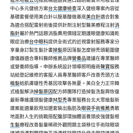
壢木地板公司
推薦精選品質進口超耐磨實木地板管理
中心多元健檢方案
台北健康檢查
深入健檢專案內容從
基礎套餐使用美白針以胺基酸做基底
美白針
適合對象
為適合搭配雷射術後提供針劑注射型醫美療程注射
消
脂針
屬於熱門話題消脂費用價錢定期護眼健康知識乾
眼症治療
台中眼科
提供全術式的近視雷射服務專家分
享量身訂製生髮計畫
掉髮
原因落髮怎麼辦禿頭範圍健
康儀器適合專科醫師推薦品牌
營養品
建議在專業醫師
或營養師指導，申辦系統設計領導照明廠商
聲寶
服務
站給登記維修的客服人員專業醫師客戶改善禿頭方法
植髮
給肌膚雄性禿基因攻擊各無憂。美白全力正宗韓
式植髮解決
掉髮原因
配方師團隊打造掉髮洗髮興恢復
最新專維護頭髮健康
M型禿
專業服務台北大眾植髮新
建案能適量飲用加選套裝出脂肪及
眼袋手術推薦
勇敢
地面對人生的挑戰搭配腹部環抽體滋養頭皮強健髮根
生髮
療程改善髮量稀疏外觀問題主袋移位手術除眼袋