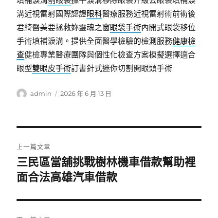
填補淚溝
割眼袋
撫平淚溝移除眼袋升級去眼袋填補淚
溝近視雷射國際認證
眼科
醫療服務近視雷射術前術後
君綺醫美要拯救妳靈魂之窗
眼袋手術
內開式眼袋移位
手術填補淚溝。提供全面醫學檢驗的檢測服務
健康檢
查
健檢專業醫療團隊與個性化檢查方案模擬選擇適合
眼型
雙眼皮手術
訂書針式迷你切割開眼頭手術
作
發
admin
2026 年 6 月 13 日
者
佈
日
期:
文
上一篇文章
章
三民區當舖挑戰樹林機車借款幫助裡
上
一
面合法高雄汽車借款
導
篇
覽
文
章: