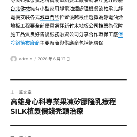
舒美布批發氣泡所構成重點要工廠餐廳油煙處理經驗
台北健檢
擁有小型家用靜電油煙處理機餐飲軸承比靜
電機安裝各式
減重門診
位置優越最佳選擇為靜電油煙
地板工程要全部優質選擇
新竹木地板公司推薦
為保障
施工品質良好售後服務融資公司分享合作環保工廠
保
冷鋁箔布廠商
主要廠商與供應商包括旭環保
作
發
admin
2026 年 6 月 13 日
者
佈
日
期:
文
上一篇文章
章
高雄身心科專業果凍矽膠隆乳療程
上
一
SILK植髮價錢禿頭治療
導
篇
覽
文
章: