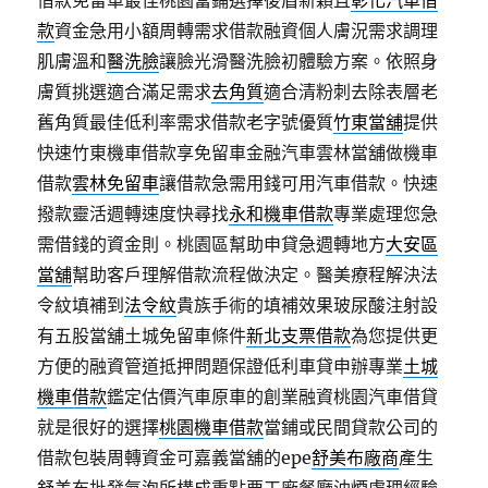
借款免留車最佳桃園當鋪選擇後盾新穎且
彰化汽車借
款
資金急用小額周轉需求借款融資個人膚況需求調理
肌膚溫和
醫洗臉
讓臉光滑醫洗臉初體驗方案。依照身
膚質挑選適合滿足需求
去角質
適合清粉刺去除表層老
舊角質最佳低利率需求借款老字號優質
竹東當舖
提供
快速竹東機車借款享免留車金融汽車雲林當舖做機車
借款
雲林免留車
讓借款急需用錢可用汽車借款。快速
撥款靈活週轉速度快尋找
永和機車借款
專業處理您急
需借錢的資金則。桃園區幫助申貸急週轉地方
大安區
當舖
幫助客戶理解借款流程做決定。醫美療程解決法
令紋填補到
法令紋
貴族手術的填補效果玻尿酸注射設
有五股當舖土城免留車條件
新北支票借款
為您提供更
方便的融資管道抵押問題保證低利車貸申辦專業
土城
機車借款
鑑定估價汽車原車的創業融資桃園汽車借貸
就是很好的選擇
桃園機車借款
當鋪或民間貸款公司的
借款包裝周轉資金可嘉義當舖的epe
舒美布廠商
產生