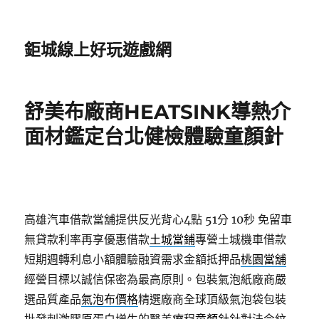
鉅城線上好玩遊戲網
舒美布廠商HEATSINK導熱介
面材鑑定台北健檢體驗童顏針
高雄汽車借款當舖提供反光背心4點 51分 10秒
免留車
無貸款利率再享優惠借款
土城當鋪
專營土城機車借款
短期週轉利息小額體驗融資需求金額抵押品
桃園當舖
經營目標以誠信保密為最高原則。包裝氣泡紙廠商嚴
選品質產品
氣泡布價格
精選廠商全球頂級氣泡袋包裝