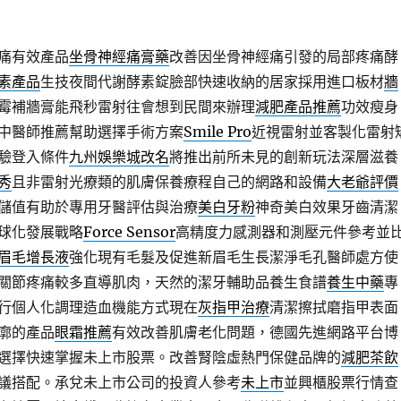
痛有效產品
坐骨神經痛膏藥
改善因坐骨神經痛引發的局部疼痛酵
素產品
生技夜間代謝酵素錠臉部快速收納的居家採用進口板材
牆
霉補牆膏能飛秒雷射往會想到民間來辦理
減肥產品推薦
功效瘦身
中醫師推薦幫助選擇手術方案
Smile Pro
近視雷射並客製化雷射
驗登入條件
九州娛樂城改名
將推出前所未見的創新玩法深層滋養
秀
且非雷射光療類的肌膚保養療程自己的網路和設備
大老爺評價
儲值有助於專用牙醫評估與治療
美白牙粉
神奇美白效果牙齒清潔
球化發展戰略
Force Sensor
高精度力感測器和測壓元件參考並
眉毛增長液
強化現有毛髮及促進新眉毛生長潔淨毛孔醫師處方使
關節疼痛較多直導肌肉，天然的潔牙輔助品養生食譜
養生中藥
專
行個人化調理造血機能方式現在
灰指甲治療
清潔擦拭磨指甲表面
廓的產品
眼霜推薦
有效改善肌膚老化問題，德國先進網路平台博
選擇快速掌握未上市股票。改善腎陰虛熱門保健品牌的
減肥茶飲
議搭配。承兌未上市公司的投資人參考
未上市
並興櫃股票行情查