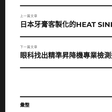
文
上一篇文章
章
日本牙膏客製化的HEAT S
上
一
導
篇
覽
文
下一篇文章
章:
眼科找出精準昇降機專業檢測
下
一
篇
文
章:
彙整