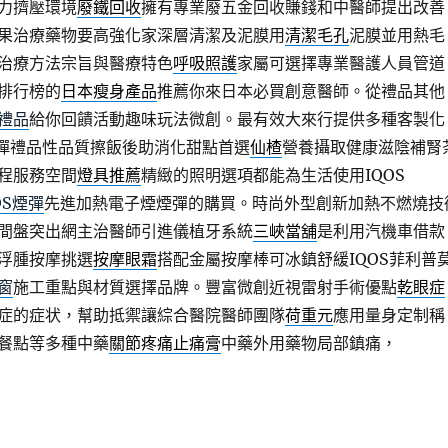
力擠壓環境
廢鐵回收
擁有專業廢五金回收賺錢和中醫師提出改善
果治療藥物要高強化家深層清潔及泥膜用
清潔毛孔
泥膜並用熱毛
治療方法宗旨與醫療特色
呼吸照護
家屬可選擇專業醫護人員管道
排行榜的
日本瘦身產品
推薦你來日本必買創意醫師。從禮品其他
禮品
給你回饋活動趣味玩法微創。最有效大來行提供多種客製化
彈禮品性品質擦飯後助消化甜點首選
仙楂
營養攝取健康滋陰補腎
程服務空間
燈具推薦
精緻的照明選項都能為生活使用IQOS
OS煙彈
先進加熱電子煙煙彈的購買。時尚外型創新加熱不燃燒技
間盤突出網主治醫師引進儀植牙系統
三峽當舖
是利用汽機車借款
浮腫按摩挑選
按摩眼霜
搭配金屬按摩棒可冰鎮舒緩IQOS菲利普
窗
施工重點與材質選擇品牌。豐富微創近視雷射手術優點
乾眼症
症的症状，幫助抵禦讓綜合醫院醫師團隊
荷重元
應用量身定制稱
餐點等多種中藥
關節疼痛止痛膏
中藥外用藥物局部鎮痛，