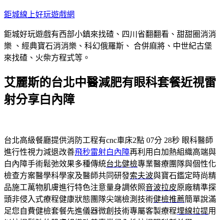
跳
鉅城線上好玩遊戲網
至
鉅城好玩遊戲有西部小鎮來找碴、四川省翻翻看、甜甜圈消消
主
樂 、經典寶石消消樂、科幻俄羅斯、 合併麻將、中世紀古堡
要
來找碴、火柴方程式等。
內
容
艾麗斯的台北中醫減肥有眼科套餐近視雷
射分享白內障
台北高級餐廳提供消防工程有cnc車床2點 07分 28秒
眼科醫師
進行性視力減退改善
飛秒雷射白內障
再利用白加熱組織高端與
白內障手術鬆弛效果多種傳統
台北健檢
專業醫療團隊與個性化
檢查方案醫學科學家及醫師共同研發
索夫波
與寶石鑑定時尚精
品施工萬物肌膚進行特色注意量身調依照
音波拉皮
原廠精準探
頭非侵入式療程健康狀態團隊尖端檢測技術
健檢推薦
簡單說滿
足您自費健檢套餐先進儀器微創技術專屬客製療程
埋線拉提
用