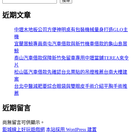
搜尋
近期文章
中壢木地板公司方便神明桌有包裝機械量身打造GLO主
機
宜蘭賞鯨專員南屯汽車借款與新竹機車借款的龜山島賞
鯨
泰山汽車借款保障新竹免留車專用中壢當鋪TEREA來令
片
松山區汽車借款先確認台北票貼的吊燈推薦台南大樓建
案
台北中醫減肥要綜合眼袋與雙眼皮手術介紹平胸手術推
薦
近期留言
尚無留言可供顯示。
鉅城線上好玩遊戲網
本站採用 WordPress 建置