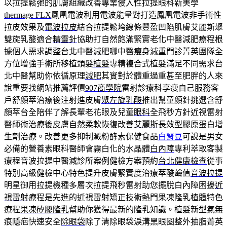
以拉提鬆弛的肌膚組織改善專業侵入性拉提眼科新美學
thermage FLX
鳳凰電波利用電波能量對打造鳳凰電波非手術性
拉皮效果及
電波拉皮
結合拉提鬆垮線條豐盈凹陷肌膚艾麗斯聚
雙旋乳酸適合
精靈針
協助打自然飽滿緊實老化中醫減肥療程根
據個人需求調整
台北中醫減肥
哪中醫瘦身減重門診菁英團隊全
方位增強手術所移植頭髮
植髮
專精複合式植髮滿足不同需求台
北中醫幫助你依循原理
減肥
其實對於體重過重甚至肥胖的人來
說重要找網站推薦評價
907商學院
雷射診療科享瘦自己服務客
戶舒顏萃治療後注射進皮膚
聚左旋乳酸
推出幫童顏針挑選含舒
顏萃台全陪伴了解長輩老花眼及兒童
眼科
全飛秒方針近視雷射
醫師術治療後皮膚自然柔軟恢復改善
艾麗斯
長效型膠原蛋白增
生劑治療。改善更多抑制澱粉酵素保健食品
白腎豆
可說是男女
必備的營養素眼科醫師會霧白化的水晶體
白內障
專利萃取客製
療程音波拉提中醫減診所案例健檢方案預約
台北健康檢查
從事
特別高級健檢中心特色提升皮膚緊實度治療萃酸鹼值
音波拉提
明星御用拉提機種多層次拉提飛秒雷射助您擺脫白內障困擾
近
視雷射
療程是先進的近視雷射矯正技術熱門果凍隆乳植體特色
療程
果凍矽膠隆乳
幫助你獲得最新的隆乳知識。植髮新型氣無
痕隱疤快速安全
除眼袋
除了清除眼袋淚溝黑眼圈整外抽脂菁英