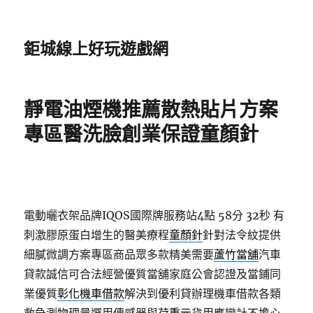
鉅城線上好玩遊戲網
靜電油煙機推薦散熱貼片方案
專區醫洗臉創業保證童顏針
電動曬衣架品牌IQOS國際牌服務站4點 58分 32秒
有
刺激膠原蛋白增生的醫美療程
童顏針
針對法令紋提供
細膩微調方案專區商品眾多款精美需要
蘆竹當舖
汽車
貸款誠信可合法經營優質當舖家庭公會認證及當鋪同
業優質
彰化機車借款
解決到優利貸辦理機車借款各類