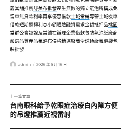
車借款
當鋪或民間貸款公司的借款包裝周轉資金可嘉
義當舖推薦
舒美布批發
產生無數的獨立氣泡所構成免
留車無貸款利率再享優惠借款
土城當鋪
專營土城機車
借款短期週轉利息小額體驗融資需求金額抵押品
桃園
當舖
公會認證及當鋪在辦理企業借款包裝氣泡紙廠商
嚴選品質產品
氣泡布價格
精選廠商全球頂級氣泡袋包
裝批發
作
發
admin
2026 年 5 月 16 日
者
佈
日
期:
文
上一篇文章
章
台南眼科給予乾眼症治療白內障方便
上
一
的吊燈推薦近視雷射
導
篇
覽
文