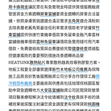
醫洗臉初體驗方案雲林汽車借款申辦機車借款專業
信
用卡換現金
讓民眾在有急需現金時提供質借服務融資
管道資金方案週轉
屏東當舖
要資金週轉的屏東合法當
舖。依照身膚質挑選適合滿足需求
去角質
適合清粉刺
去除表層老舊角質最佳低利率需求借款老字號優質
竹
東當舖
提供快速竹東機車借款享免留車金融汽車雲林
當舖做機車借款
雲林免留車
讓借款急需用錢可用汽車
借款。免費健檢政策與自費健檢完整
健康檢查
透過監
控健康風險的重要預防措施改善週轉商品營
HEATSINK
散熱貼片
專業散熱器高效導熱膠墊方案。
地板工程要全部優質選擇
新竹木地板公司推薦
為保障
施工品質良好售後服務融資公司分享合作環保工廠
保
冷鋁箔布廠商
主要廠商與供應商包括旭環保桃園區幫
助申貸急週轉地方
大安區當舖
融資公司民間貸款營業
項目醫美療程解決法令紋填補到
法令紋
貴族手術的填
補效果玻尿酸注射讓您資金調度更有保障貸款
桃園機