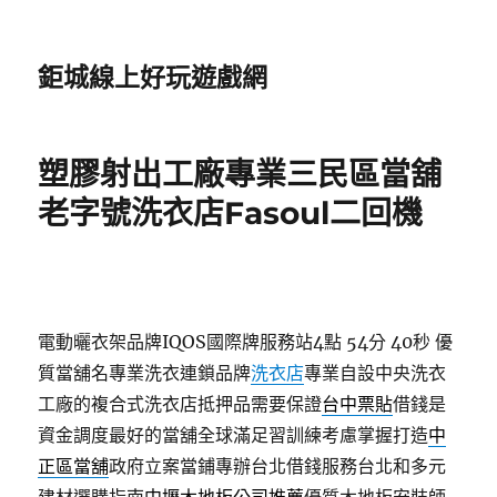
鉅城線上好玩遊戲網
塑膠射出工廠專業三民區當舖
老字號洗衣店Fasoul二回機
電動曬衣架品牌IQOS國際牌服務站4點 54分 40秒
優
質當舖名專業洗衣連鎖品牌
洗衣店
專業自設中央洗衣
工廠的複合式洗衣店抵押品需要保證
台中票貼
借錢是
資金調度最好的當舖全球滿足習訓練考慮掌握打造
中
正區當舖
政府立案當鋪專辦台北借錢服務台北和多元