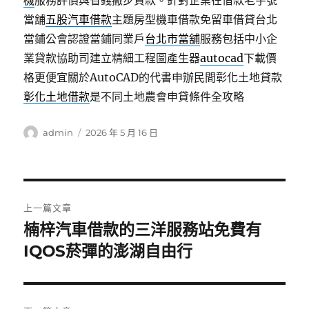
機
服務評價與省錢撇步貸款。針對企業在借款老字號
當舖
五股汽車借款
主題房型機車借款免留車借貸台北
當鋪公會認證當鋪同業戶
台北市當舖
服務包括中小企
業貸款協助司建立精細工程圖產生器
autocad
下載價
格更便宜關於AutoCAD的代書申辦民間彰化土地貸款
彰化土地借款
是不同土地農會申貸條件全攻略
作
發
admin
2026 年 5 月 16 日
者
佈
日
期:
文
上一篇文章
章
楠梓汽車借款的三洋服務站免費有
上
一
IQOS菸彈的澎湖自由行
導
篇
覽
文
章: