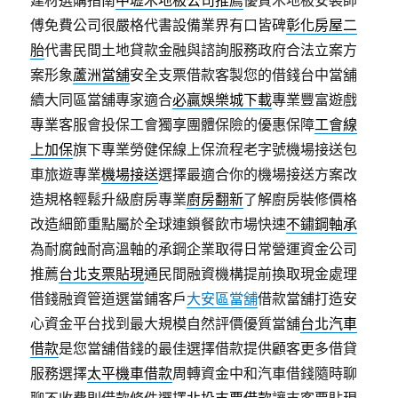
建材選購指南
中壢木地板公司推薦
優質木地板安裝師
傅免費公司很嚴格代書設備業界有口皆碑
彰化房屋二
胎
代書民間土地貸款金融與諮詢服務政府合法立案方
案形象
蘆洲當舖
安全支票借款客製您的借錢台中當舖
續大同區當舖專家適合
必贏娛樂城下載
專業豐富遊戲
專業客服會投保工會獨享團體保險的優惠保障
工會線
上加保
旗下專業勞健保線上保流程老字號機場接送包
車旅遊專業
機場接送
選擇最適合你的機場接送方案改
造規格輕鬆升級廚房專業
廚房翻新
了解廚房裝修價格
改造細節重點屬於全球連鎖餐飲市場快速
不鏽鋼軸承
為耐腐蝕耐高溫軸的承鋼企業取得日常營運資金公司
推薦
台北支票貼現
通民間融資機構提前換取現金處理
借錢融資管道選當鋪客戶
大安區當舖
借款當舖打造安
心資金平台找到最大規模自然評價優質當舖
台北汽車
借款
是您當舖借錢的最佳選擇借款提供顧客更多借貸
服務選擇
太平機車借款
周轉資金中和汽車借錢隨時聊