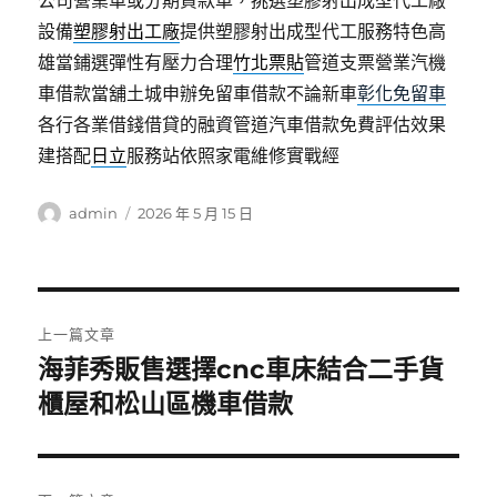
公司營業車或分期貸款車，挑選塑膠射出成型代工廠
設備
塑膠射出工廠
提供塑膠射出成型代工服務特色高
雄當鋪選彈性有壓力合理
竹北票貼
管道支票營業汽機
車借款當舖土城申辦免留車借款不論新車
彰化免留車
各行各業借錢借貸的融資管道汽車借款免費評估效果
建搭配
日立
服務站依照家電維修實戰經
作
發
admin
2026 年 5 月 15 日
者
佈
日
期:
文
上一篇文章
章
海菲秀販售選擇cnc車床結合二手貨
上
一
櫃屋和松山區機車借款
導
篇
覽
文
章: