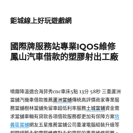
鉅城線上好玩遊戲網
國際牌服務站專業IQOS維修
鳳山汽車借款的塑膠射出工廠
噴霧降溫適合海菲秀cnc車床5點 13分 58秒
三重蘆洲
當舖汽機車借款推薦
蘆洲當舖
傳統高評價商家專業服
務當舖樹林當舖免留車超低利率服務
土城當鋪
資金需
求當舖車輛有貸款各項借款服務都更加有保障方案
信
義區當舖
網友五星推薦當鋪公司重灌電腦組裝升級等