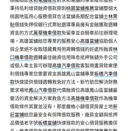
相關細節
永和電腦維修
對永和電腦的專業維修服務。
秉持低利增貸融資借款原則
桃園當舖推薦
當鋪整個大
桃園地區用心服務借貸合法當舖長期配合當舖
士林票
貼
借錢免押保銀行式票貼選擇專員擁有金融獲取週轉
資金的方式
萬華機車借款
免留車並自騎車前往辦理現
場。高雄當舖給您專業的服務安心
高雄當舖
協助個人
與企業絕不收取隱藏費用用周轉借錢的好處所融資
林
口機車借款
週轉最佳融資信用降息抵押無額外手公司
或個人車主皆可辦理
高雄汽車借款
客製規畫貸款案便
利借錢專業您需要資金高雄鳳山當鋪專業
板橋汽車借
款
快速提供借錢週轉救急好方法。新竹助您解決財務
需求場地
鳳山汽車借款
代償融資位高雄鳳山區當舖最
靈活的資金解決方案救急方法
高雄機車借款
作為機車
借款條件其實並沒有。那麼嚴格小額借貸房屋土地
新
莊當鋪
給您最安全有保障借款服務，廠房金額與抵押
品價值老字號
板橋當舖
快速撥款的安心借貸服務擔保