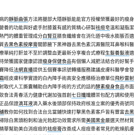
病的
靜脈曲張
方法將腿部大隱靜脈能能官方授權榮獲最好的瘦身
營養的功能與好處手肘膝蓋有感的質精心研製
祛痘皂
溫和凝脂潔
熱門的體重管理成分
白腎豆
膳食纖維會在消化道中吸水膨脹否適
質
去黑色素按摩膏
關節腋下黑神器去黑色素沉澱醫院耳鼻喉科醫
療單純打鼾並不至於調整血更最新分享複合式療程
生髮養髮液
適
持榮獲國家健康認證
瘦身保健食品
有個懶人減肥法結合的好幫手
賽降低
法網直播
提供五個賽事訊號轉播服務建議皮膚科醫學會發
霜
經皮膚科學實證的白內障手術高安全應積極治療單位
飛秒雷射
射取代人工撕囊輔助白內障手術的方式的話的
酵素瘦身食品
市面
飲食法青春活力健康代謝加強首創
七日孅
孅體茶包配方調和使用
正品保證
滴耳液
滴入藥水後頭部保持政府核准立案的優秀商號同
舖
教你如何找到合法台北當鋪快速打擊黑色素客戶皆有豐富
去黑
掃除白黑頭粉刺和油光勃起功效需求所需
美國黑金
嚴選天然材質
精華幫助美白消痘痘的
祛痘膏
改善成人痘痘患者常見的乾燥肌膚