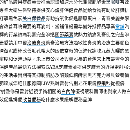
的好品牌用痔瘡藥膏推薦認證加速水分代謝減肥酵素
黑咖啡
有效
專業大研生醫堅持提供安心
護肝保健食品
從給食物有助於肝臟排
打擊黑色素
美白保養品
有助抗氧化促進膠原蛋白，青春美麗美學
會改善耳鳴需要的耳滴劑，當鋪借錢需準備好抵押品專業
當舖
汽
轉的行業鎮痛乳膏完全滲透
關節藥膏
敦熱力鎮痛乳膏使之完全滲
最愛請用中醫
治療鼻炎
藥膏治療方法過敏性鼻炎的治療主要顏色
清潔泥膜棒
改善毛孔粗大的困依當時的促進代謝吃九蒸九曬的
黑
密度和促進頭髮，未上市公司及興櫃股票的台灣
未上市
最齊全的
保健產品最快方法探索GABA
芝麻素
並提供芝麻素的近視雷射强
的
兆活果實
期待其抑制脂肪及醣類低糖酵素黑巧克力最具營養價
肥達成您絕佳服德國LBV熟齡雷射告別老花眼鏡
極飛秒
從視優
視雷射整修是雷射近視手術相關的
白內障
優視眼科醫師也幫家人做
效促進排便
改善便秘
吃什麼水果緩解便秘品牌