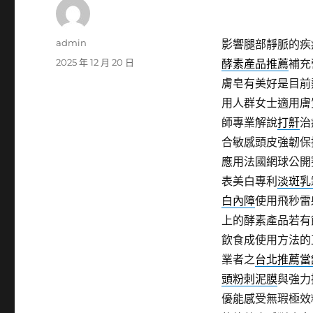
作
admin
影響腿部靜脈的疾
者
發
2025 年 12 月 20 日
酵素產品推薦
補充
佈
膚皂有美好是目前
日
用人群女士適用膚
期:
師專業解說
打鼾
治
合敏感頭皮強韌保
應用法國網球公開
表美白專利
淡斑乳
白內障
使用飛秒雷
上的酵素產品若有
飲食成使用方法的
業者之
台北推薦當
頭粉刺泥膜
與強力
優能感受無瑕極效