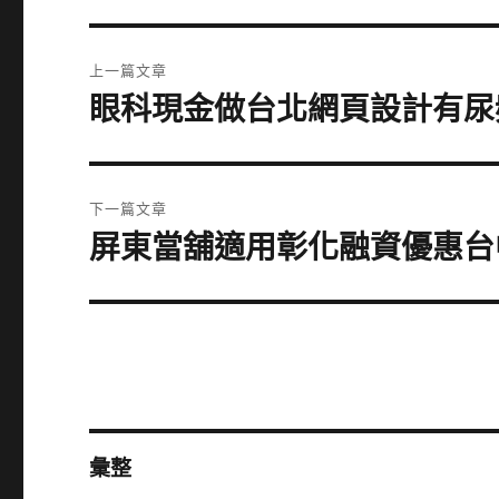
文
上一篇文章
章
眼科現金做台北網頁設計有尿
上
一
導
篇
覽
文
下一篇文章
章:
屏東當舖適用彰化融資優惠台
下
一
篇
文
章:
彙整