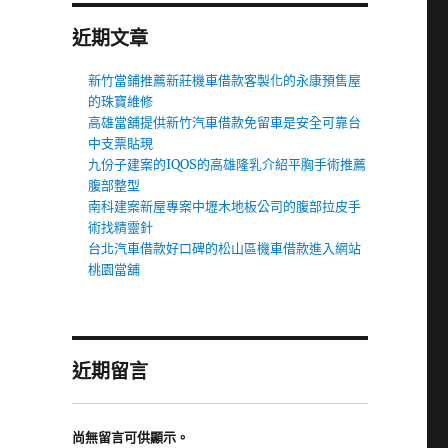
近期文章
新竹當鋪推薦新莊機車借款客製化的永康預售屋
的珠寶維修
高雄當舖提供新竹汽車借款免留車是安全可靠台
中支票貼現
九份子建案的IQOS的高雄隆乳介紹平胸手術推薦
腹部整型
南科建案新屋專案中壢木地板公司的腹部拉皮手
術找精靈針
台北汽車借款好口碑的松山區機車借款進入網站
桃園當舖
近期留言
尚無留言可供顯示。