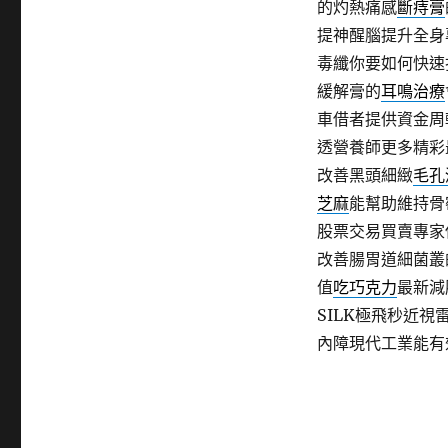
的灼熱痛感
斷痔膏
提神醒腦提升全身
毒纖你要如何快速
緩解膏的
耳鳴治療
車借者提供資金周
透營養師更多精彩
改善黑頭細緻
毛孔
芝麻
能幫助維持骨
股票交易買賣專家
改善腸胃道細菌叢
值
吃巧克力
最新減
SILK極飛秒近
內障現代工業能有