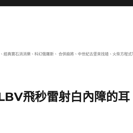
 、經典寶石消消樂、科幻俄羅斯、 合併麻將、中世紀古堡來找碴、火柴方程式
LBV飛秒雷射白內障的耳