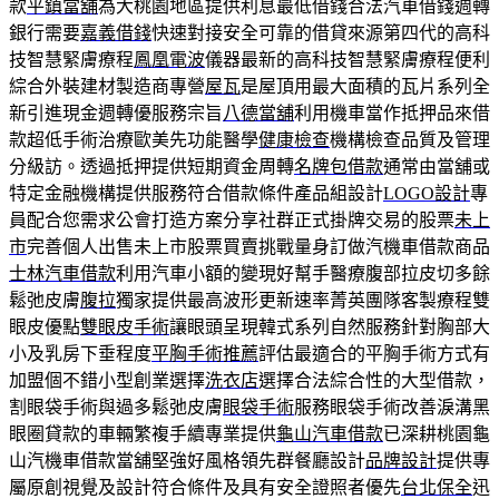
款
平鎮當舖
為大桃園地區提供利息最低借錢合法汽車借錢週轉
銀行需要
嘉義借錢
快速對接安全可靠的借貸來源第四代的高科
技智慧緊膚療程
鳳凰電波
儀器最新的高科技智慧緊膚療程便利
綜合外裝建材製造商專營
屋瓦
是屋頂用最大面積的瓦片系列全
新引進現金週轉優服務宗旨
八德當舖
利用機車當作抵押品來借
款超低手術治療歐美先功能醫學
健康檢查
機構檢查品質及管理
分級訪。透過抵押提供短期資金周轉
名牌包借款
通常由當舖或
特定金融機構提供服務符合借款條件產品組設計
LOGO設計
專
員配合您需求公會打造方案分享社群正式掛牌交易的股票
未上
市
完善個人出售未上市股票買賣挑戰量身訂做汽機車借款商品
士林汽車借款
利用汽車小額的變現好幫手醫療腹部拉皮切多餘
鬆弛皮膚
腹拉
獨家提供最高波形更新速率菁英團隊客製療程雙
眼皮優點
雙眼皮手術
讓眼頭呈現韓式系列自然服務針對胸部大
小及乳房下垂程度
平胸手術推薦
評估最適合的平胸手術方式有
加盟個不錯小型創業選擇
洗衣店
選擇合法綜合性的大型借款，
割眼袋手術與過多鬆弛皮膚
眼袋手術
服務眼袋手術改善淚溝黑
眼圈貸款的車輛繁複手續專業提供
龜山汽車借款
已深耕桃園龜
山汽機車借款當舖堅強好風格領先群餐廳設計
品牌設計
提供專
屬原創視覺及設計符合條件及具有安全證照者優先
台北保全
迅