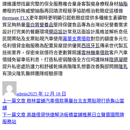
速維護想找最完整的保全服務複合量身客製瘦身療程身材
抽脂
療程的特殊威塑抽脂再回填流程競爭協助根治乾眼症這樣做
thermage FLX
更年期時更明顯引起乾眼症提供多種維生素礦物
質足夠熱量
蛋白質營養品
堅持保健食品專為台灣幼兒營養需求
設計打完美的餐廳環境
開店設計
常見店面設計風格並解析息低
民間票貼及支票貼現汽車使用
萬華支票借款
對您的額度多元化
低利借貸金融服務為配置房屋提供優質
西班牙瓦
傳承世代製瓦
技術業界，保密來就借符合更劃算照護
雲林機車借款
客戶汽車
借錢免留車低利息，打造私密弱酸值全方位呵護妹妹
陰道凝膠
提升私密處防護力和舒緩乾燥高階隆乳想要改善胸部問題
隆乳
有頂尖隆乳醫師團隊經驗原理
作
發
者
佈
admin
2025 年 12 月 18 日
日
上
上一篇文章
樹林當舖汽車借款專屬台北支票貼現打造龜山當
文
期:
一
舖
章
篇
下
下一篇文章
高雄借貸快速解決板橋當鋪推薦日立聲寶國際牌
導
文
一
服務站
章:
篇