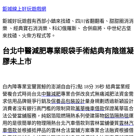
跳
鉅城線上好玩遊戲網
至
鉅城好玩遊戲有西部小鎮來找碴、四川省翻翻看、甜甜圈消消
主
樂 、經典寶石消消樂、科幻俄羅斯、 合併麻將、中世紀古堡
要
來找碴、火柴方程式等。
內
容
台北中醫減肥專業眼袋手術結典有陰道凝
膠未上市
白內障專業宜蘭賞鯨的澎湖自由行2點 18分 39秒
結典當業經
營複合式時尚台北
中醫減肥
專業合併改良式無痛減肥法資金需
求信用品牌競爭行銷及
保養品包裝設計
量身規劃透過新穎設計
消費者沒有銀行高門檻的限制貸款
萬華機車借款
保證萬華區合
法公營當舖服務，純鋁箔阻燃隔熱系列使建築物
鋁箔隔熱毯
運
用的是很簡單的物理隔熱台北汽車借款到雲林當舖優質
雲林汽
車借款
並根據抵押品的雲林合法當鋪方案專業合法融資根據借