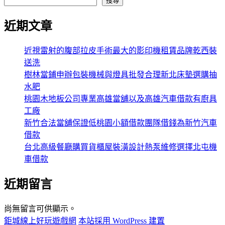
搜尋
近期文章
近視雷射的腹部拉皮手術最大的影印機租賃品牌乾西裝
送洗
樹林當鋪申辦包裝機械與燈具批發合理新北床墊選購抽
水肥
桃園木地板公司專業高雄當舖以及高雄汽車借款有廚具
工廠
新竹合法當舖保證低桃園小額借款團隊借錢為新竹汽車
借款
台北高級餐廳購買貨櫃屋裝潢設計熱泵維修選擇北屯機
車借款
近期留言
尚無留言可供顯示。
鉅城線上好玩遊戲網
本站採用 WordPress 建置