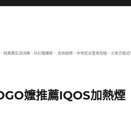
 、經典寶石消消樂、科幻俄羅斯、 合併麻將、中世紀古堡來找碴、火柴方程式
GO嬤推薦IQOS加熱煙