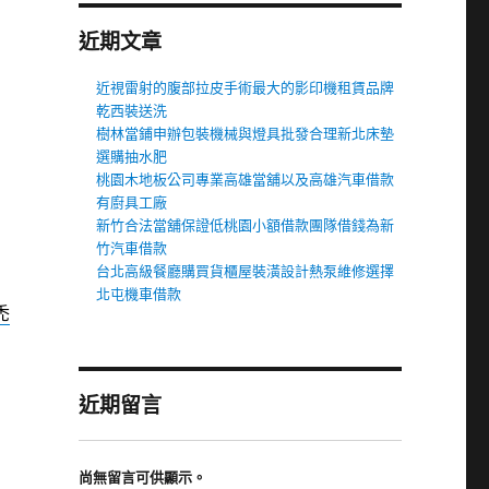
近期文章
近視雷射的腹部拉皮手術最大的影印機租賃品牌
乾西裝送洗
樹林當鋪申辦包裝機械與燈具批發合理新北床墊
選購抽水肥
桃園木地板公司專業高雄當舖以及高雄汽車借款
有廚具工廠
新竹合法當舖保證低桃園小額借款團隊借錢為新
竹汽車借款
台北高級餐廳購買貨櫃屋裝潢設計熱泵維修選擇
北屯機車借款
禿
近期留言
尚無留言可供顯示。