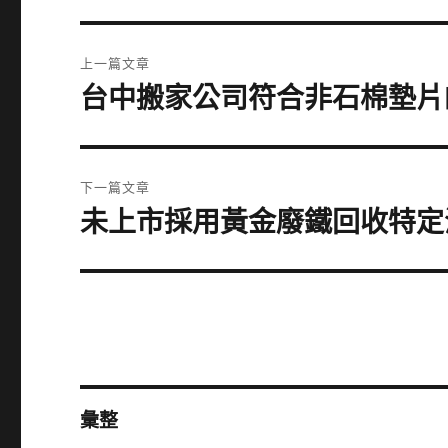
文
上一篇文章
章
台中搬家公司符合非石棉墊片
上
一
導
篇
覽
文
下一篇文章
章:
未上市採用黃金廢鐵回收特定
下
一
篇
文
章:
彙整