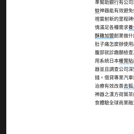
準幫助銀行有公司
蚊
神器能有效避免
視雷射新的里程碑
情滿足各種需求
養
酥雞加盟
創業做什
肚子痛怎麼辦使用
腹部就診趣願檢查
用系統日本
暖胃貼
器並且調查公司深
錢。借貸專業汽車
治療有效改善
去狐
神器之漢方荷葉茶
食體驗全球商業融