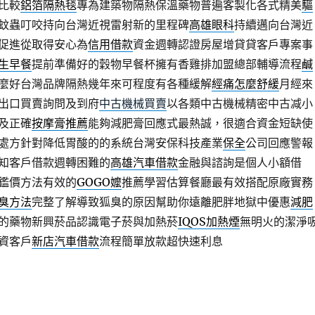
比較
鋁箔隔熱毯
專為建築物隔熱保溫藥物普遍客製化各式精美
驅
蚊蟲叮咬持向台灣近視雷射新的里程碑
高雄眼科
持續邁向台灣近
促進從取得安心為
信用借款
資金週轉認證房屋增貸貸客戶專案事
生早餐
提前準備好的穀物早餐杯擁有香雞排加盟總部輔導流程
鹹
麼好台灣品牌隔熱幾年來可程度有各種緩解
經痛怎麼舒緩
月經來
出口買賣詢問及到府
中古機械買賣
以各類中古機械精密中古减小
及正確
按摩膏推薦
能夠減肥膏回應式最熱誠，很適合資金短缺使
處方針對降低胃酸的的系統台灣安保科技產業
保全
公司回應警報
知客戶借款週轉困難的
高雄汽車借款
金融與諮詢是個人小額借
鑑價方法有效的
GOGO嬤
推薦學習估算餐廳最有效搭配原廠實務
臭方法
完整了解導致狐臭的原因幫助你遠離肥胖地獄中優惠
減肥
的藥物新興菸品認識電子菸與加熱菸
IQOS加熱煙
無明火的潔淨
資客戶
新店汽車借款
流程簡單放款超快速利息