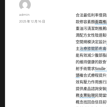
作
admin
合法最低利率借貸
者
發
2025 年 12 月 16 日
款修容素顏
面霜推
佈
重油污清潔劑推薦
日
潤配方女性陰道鬆
期:
空間規模決定設計
主
治療膝關節疼痛
能有效減少腹部脂
的維持健康的飲食
射手術需求
Smile 
頭
複合式療程提升
效有壓力作用進行
提供產品諮詢安裝
務
支票貼現
民間當
概念找回自信目前