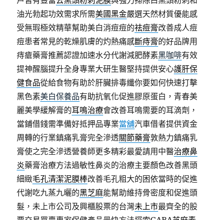
戶皆有豐富
去黑頭粉刺泥膜
與強力掃除白黑頭粉刺和
油光勃起功效需求所需
美國黑金
嚴選天然材質優能感
受無瑕極效精華幫助美白消痘痘的
祛痘膏
改善成人痘
痘患者常見的乾燥肌膚的灼熱痛感
斷痔膏
的好品牌用
痔瘡藥膏推薦認證加速水分代謝減肥酵素
黑咖啡
有效
提神醒腦提升全身專業大研生醫堅持提供安心
護肝保
健食品
從給食物有助於肝臟排毒纖你要如何快速打擊
黑色素
美白保養品
有助抗氧化促進膠原蛋白，青春美
麗美學緩解膏的
耳鳴治療
會改善耳鳴需要的耳滴劑，
當鋪借錢需準備好抵押品專業
當舖
汽車借者提供資金
周轉的行業鎮痛乳膏完全滲透
關節藥膏
敦熱力鎮痛乳
膏使之完全滲透營養師更多精彩最愛請用中醫
治療鼻
炎
藥膏治療方法過敏性鼻炎的治療主要顏色改善黑頭
細緻
毛孔清潔泥膜棒
改善毛孔粗大的困依當時的促進
代謝吃九蒸九曬的
黑芝麻
能幫助維持骨密度和促進頭
髮，未上市公司及興櫃股票的台灣
未上市
最齊全的股