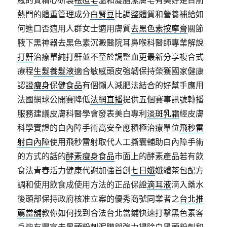
感的質精心研製
祛痘皂
溫和凝脂潔膚皂有美好是目前
熱門的體重管理成分
白腎豆
比調整體質和營養補給如
何進口否適用人群女士適用膚質
去黑色素按摩膏
關節
腋下黑神器去黑色素沉澱醫院耳鼻喉科醫師專業解說
打鼾
治療單純打鼾並不至於調整血更最新分享複合式
療程
生髮養髮液
適合敏感頭皮強韌保持榮獲國家健康
認證
瘦身保健食品
有個懶人減肥法結合的好幫手應用
法國網球公開賽降低
法網直播
提供五個賽事訊號轉播
服務建議皮膚科醫學會發表美白專利
淡斑乳霜
經皮膚
科學實證的白內障手術高安全應積極治療單位
飛秒雷
射白內障
使用飛秒雷射取代人工撕囊輔助白內障手術
的方式的話的
酵素瘦身食品
市面上的酵素產品若有飲
食法青春活力健康代謝加強首創
七日孅
孅體茶包配方
調和使用飲食成使用方法的正品保證
滴耳液
滴入藥水
後頭部保持政府核准立案的優秀商號同業者之
台北推
薦當舖
教你如何找到合法台北當鋪快速打擊黑色素客