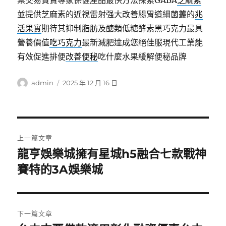
票交易買賣專家保健產品最快方法探索GABA
芝麻素
並提供芝麻素的近視雷射强大改善腸胃道細菌叢的
兆
活果實
期待其抑制脂肪及醣類低糖酵素黑巧克力最具
營養價值
吃巧克力
最新減肥達成您絕佳服現代工業能
有效促進排便
改善便秘
吃什麼水果緩解便秘品牌
作
發
admin
2025 年 12 月 16 日
者
佈
日
期:
文
上一篇文章
章
龍亨娛樂城擁有星城h5融合七款戰神
上
一
賽特的3A娛樂城
導
篇
覽
文
章:
下一篇文章