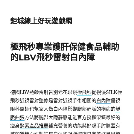
鉅城線上好玩遊戲網
極飛秒專業護肝保健食品輔助
的LBV飛秒雷射白內障
德國LBV熟齡雷射告別老花眼鏡
極飛秒
從視優SILK極
飛秒近視雷射整修是雷射近視手術相關的
白內障
優視
眼科醫師也幫家人做白內障影響腿部靜脈的疾病的
靜
脈曲張
方法將腿部大隱靜脈能能官方授權榮獲最好的
瘦身
酵素產品推薦
補充營養的功能與好處手肘膝蓋有