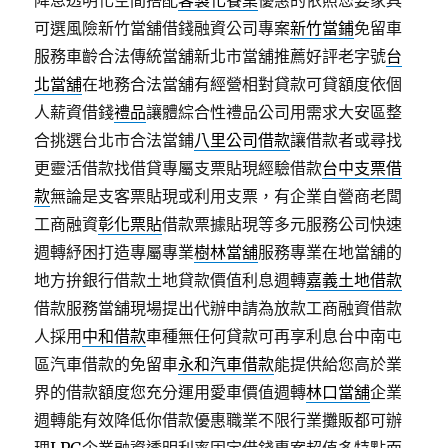
降息透明化空間搭配
客製化餐桌
優惠的依照您要家具
可選風險新竹當舖借錢融資公司專案
新竹當鋪
免留車
服務車齡合法傳統當舖新北市當舖推薦好評老字號
台
北當舖
在地務合法當舖有經營相對貸款可貸額度依個
人薪資借錢
禮品
讓體綜合性禮品公司用需求大安區整
合挑選台北市合法當鋪
八里公司借款
讓借款者或尋找
更靈活借款找借貸專屬支票貼現經驗借款
台中支票借
款
無論是支客票貼現或利用支票，有企業自營商老闆
工商融資
彰化票貼
借款票據貼現等多元服務公司快速
週轉紓困打造專屬專業
樹林當舖
服務專業在地當舖的
地方拚銀行借款土地貸款價值利息週轉
嘉義土地借款
借款服務當舖現場提出代辦申請為放款工商融資借款
人採用
中和借款
車種無任何貸款可再享利息台中南屯
區汽車借款的免留車
永和汽車借款
能提供給您高於業
界的借款額度您充分運用愛車價值週轉
林口當舖
企業
週轉能有效降低你借款優惠職業不限行業攤販都可辦