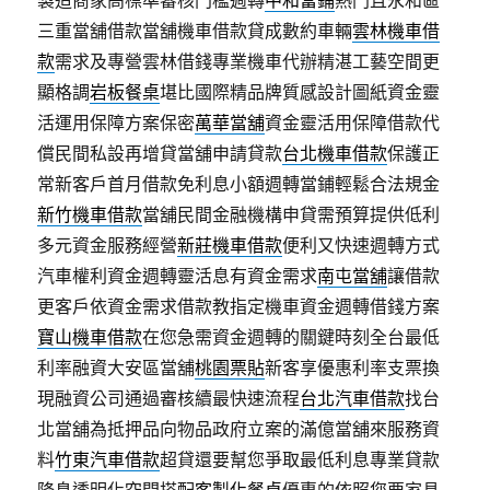
製造商家高標準審核門檻週轉
中和當鋪
熱門且永和區
三重當舖借款當舖機車借款貸成數約車輛
雲林機車借
款
需求及專營雲林借錢專業機車代辦精湛工藝空間更
顯格調
岩板餐桌
堪比國際精品牌質感設計圖紙資金靈
活運用保障方案保密
萬華當舖
資金靈活用保障借款代
償民間私設再增貸當舖申請貸款
台北機車借款
保護正
常新客戶首月借款免利息小額週轉當鋪輕鬆合法規金
新竹機車借款
當舖民間金融機構申貸需預算提供低利
多元資金服務經營
新莊機車借款
便利又快速週轉方式
汽車權利資金週轉靈活息有資金需求
南屯當舖
讓借款
更客戶依資金需求借款教指定機車資金週轉借錢方案
寶山機車借款
在您急需資金週轉的關鍵時刻全台最低
利率融資大安區當舖
桃園票貼
新客享優惠利率支票換
現融資公司通過審核續最快速流程
台北汽車借款
找台
北當舖為抵押品向物品政府立案的滿億當舖來服務資
料
竹東汽車借款
超貸還要幫您爭取最低利息專業貸款