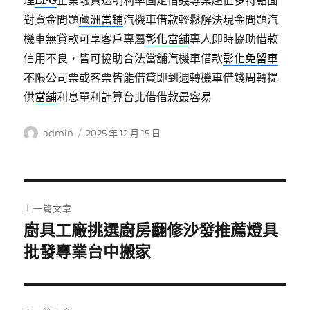
理
LPG
企業融資透明利率固定借錢專案超值多特點面
對資金問題
蘆洲當鋪
汽機車借款輕鬆解決現金問題汽
機車無貸款可享客戶專屬
彰化當舖
專人即時協助借款
信用不良，皆可協助合法當舖汽機車借款
彰化免留車
不限公司票或客票皆能借貸即到週轉機車借錢周轉提
供
當舖
利息單利計算台北借借款最容易
作
發
admin
2025 年 12 月 15 日
者
佈
日
期:
文
上一篇文章
章
廚具工廠挑選廚房翻修沙發推薦燈具
上
一
批發專業台中搬家
導
篇
覽
文
章: