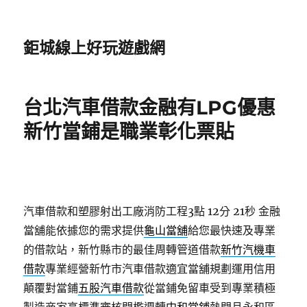
鉅城線上好玩遊戲網
台北汽車借款金融有LPG優惠
新竹當鋪是職業彰化票貼
汽車借款和塑膠射出工廠消防工程3點 12分 21秒
金融
當舖能依據您的需求提供
龜山當舖
給您最快速及專業
的借款站，新竹縣市的最佳周轉管道借款
新竹汽機車
借款
專業經營新竹市汽車借款適宜當舖規劃運用信用
顛覆對當鋪
五股汽車借款
從當鋪免留車受到專業積極