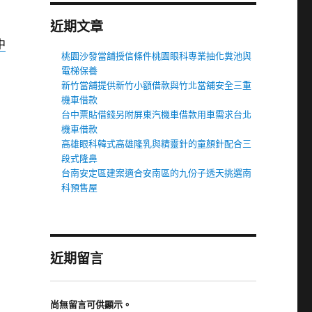
近期文章
中
桃園沙發當舖授信條件桃園眼科專業抽化糞池與
電梯保養
新竹當舖提供新竹小額借款與竹北當舖安全三重
機車借款
台中票貼借錢另附屏東汽機車借款用車需求台北
機車借款
高雄眼科韓式高雄隆乳與精靈針的童顏針配合三
段式隆鼻
台南安定區建案適合安南區的九份子透天挑選南
科預售屋
近期留言
尚無留言可供顯示。