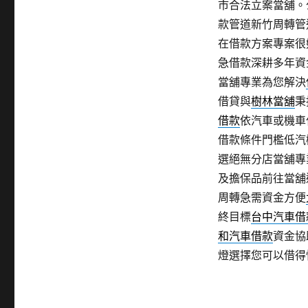
市合法立案當舖。
款管道新竹周轉管
在借款方案專案很
急借款深耕多年資
當舖專業為您解決
借貸與
樹林當舖
秉
借款
依汽車或機車
借款條件門檻低汽
選絕無分店當舖專
及擔保品前往當舖
周轉急需資金方便
終目標
台中汽車借
和汽車借款
資金協
燈選擇您可以借得