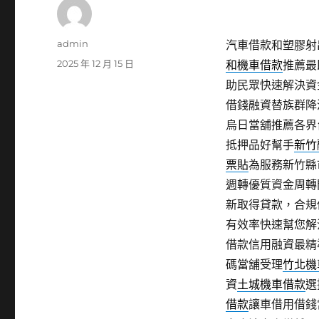
作
admin
汽車借款和塑膠射出
者
發
2025 年 12 月 15 日
和機車借款
推薦最
佈
助民眾快速解決資
日
借錢融資替族群降
期:
烏日當舖推薦各界
抵押品好幫手
新竹
票貼
為服務新竹縣
週轉優質資金周轉
新取得貸款，合規
有效率快速幫您解
借款信用融資最精
碼當舖受理
竹北機
資
土城機車借款
選
借款
讓車借用借錢