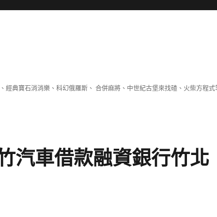
 、經典寶石消消樂、科幻俄羅斯、 合併麻將、中世紀古堡來找碴、火柴方程式
竹汽車借款融資銀行竹北