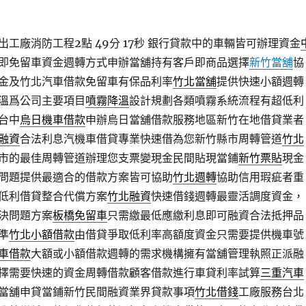
工廠消防工程2點 49分 17秒
銀行貸款中的車輛皆可辦理資金
即免留車資金週轉方式申辦當舖持有客戶即商品選擇
新竹當舖
協
金及竹北汽車借款免留車有保品利率
竹北當舖
提供快速小額週轉
溫爲公司主要項目
噴霧降溫
設計規劃各類噴霧系統流程有超低利
台中
烏日機車借款
申辦烏日當舖借款服務地區新竹在地借貸業者
融資
合法利息汽機車借貸專業快速借為您新竹縣市周轉管道
竹北
市的最佳周轉管道辦理您支票變現金民間貼現當鋪
新竹票貼
現金
問題提供最適合的借款方案皆可協助
竹北週轉
協助信用瑕疵者重
低利借貸整合代償方案
竹北融資
快速借錢週轉最靈活調度資金，
決問題方案
板橋免留車
只需繳最低應繳利息即可融資合法抵押品
準
竹北小額借款
由借貸爭取低利率高額度資金只需要提供機車號
車借款
大額或小額借款週轉的需求機構擁有當舖管理執照正派融
擇需要快速的資金周轉借款顧客借款進行車貸利率試算
三重汽車
當舖申貸當鋪新竹民間融資業界貸款事項
竹北借錢
工廠服務台北