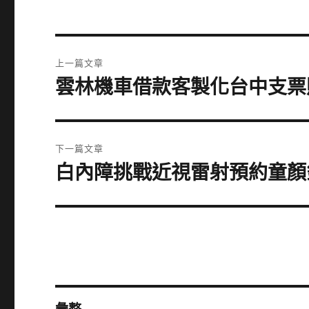
文
上一篇文章
章
雲林機車借款客製化台中支票
上
一
導
篇
覽
文
下一篇文章
章:
白內障挑戰近視雷射預約童顏針
下
一
篇
文
章: