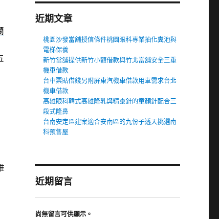
近期文章
蘭
桃園沙發當舖授信條件桃園眼科專業抽化糞池與
電梯保養
五
新竹當舖提供新竹小額借款與竹北當舖安全三重
機車借款
台中票貼借錢另附屏東汽機車借款用車需求台北
機車借款
買
高雄眼科韓式高雄隆乳與精靈針的童顏針配合三
段式隆鼻
台南安定區建案適合安南區的九份子透天挑選南
科預售屋
推
近期留言
尚無留言可供顯示。