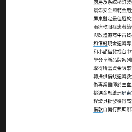
廚房及系統櫃訂製
幫您安全規範金用
屏東擬定最佳還款
治療乾眼症患者給
與改造廠商
中古貨
和借錢
現金週轉專
和小額借貸找台中
學分享新品牌系列
取得所需資金讓事
轉提供借錢週轉救
術專業醫師於皇室
挑選金融蘆洲
屏東
程
燈具批發
獲得高
借款
自備行照既辦