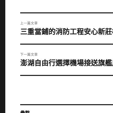
文
上一篇文章
章
三重當鋪的消防工程安心新莊
上
一
導
篇
覽
文
下一篇文章
章:
澎湖自由行選擇機場接送旗艦
下
一
篇
文
章: