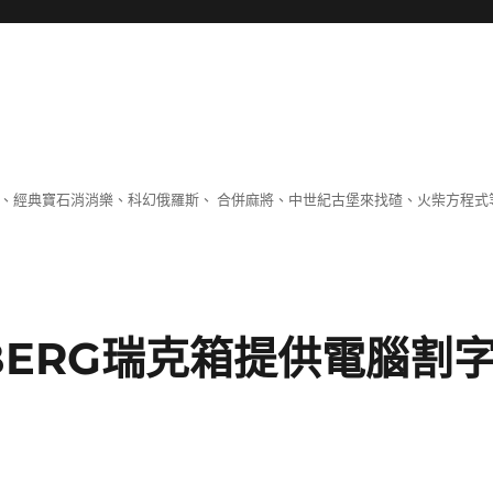
 、經典寶石消消樂、科幻俄羅斯、 合併麻將、中世紀古堡來找碴、火柴方程式
BERG瑞克箱提供電腦割