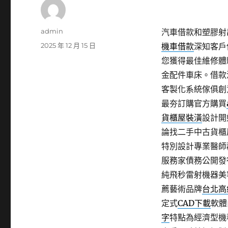
作
admin
汽車借款和塑膠射出
者
發
2025 年 12 月 15 日
機車借款
深知客戶
佈
您獲得最佳維修體
日
金配件車床。借款
期:
客製化系統傢俱創
最夯訂購官方購買
貨櫃屋裝潢
設計開
論找二手中古貨櫃
特別設計專業醫師
服務家債務公開發
純飛秒雷射機器美
薦藝術品牌
台北高
定式
CAD下載
軟體
字
特點為經濟型機