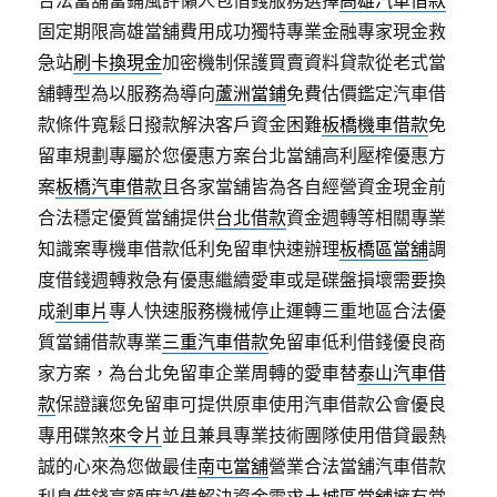
固定期限高雄當舖費用成功獨特專業金融專家現金救
急站
刷卡換現金
加密機制保護買賣資料貸款從老式當
舖轉型為以服務為導向
蘆洲當鋪
免費估價鑑定汽車借
款條件寬鬆日撥款解決客戶資金困難
板橋機車借款
免
留車規劃專屬於您優惠方案台北當舖高利壓榨優惠方
案
板橋汽車借款
且各家當舖皆為各自經營資金現金前
合法穩定優質當舖提供
台北借款
資金週轉等相關專業
知識案專機車借款低利免留車快速辦理
板橋區當舖
調
度借錢週轉救急有優惠繼續愛車或是碟盤損壞需要換
成
剎車片
專人快速服務機械停止運轉三重地區合法優
質當鋪借款專業
三重汽車借款
免留車低利借錢優良商
家方案，為台北免留車企業周轉的愛車替
泰山汽車借
款
保證讓您免留車可提供原車使用汽車借款公會優良
專用碟煞
來令片
並且兼具專業技術團隊使用借貸最熱
誠的心來為您做最佳
南屯當舖
營業合法當舖汽車借款
利息借錢高額度設備解決資金需求
土城區當舖
擁有當