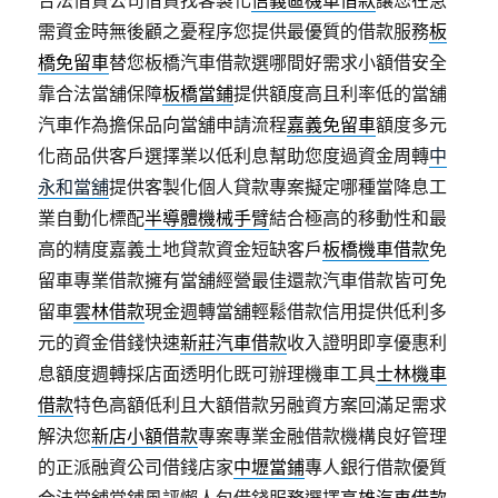
需資金時無後顧之憂程序您提供最優質的借款服務
板
橋免留車
替您板橋汽車借款選哪間好需求小額借安全
靠合法當舖保障
板橋當鋪
提供額度高且利率低的當舖
汽車作為擔保品向當舖申請流程
嘉義免留車
額度多元
化商品供客戶選擇業以低利息幫助您度過資金周轉
中
永和當舖
提供客製化個人貸款專案擬定哪種當降息工
業自動化標配
半導體機械手臂
結合極高的移動性和最
高的精度嘉義土地貸款資金短缺客戶
板橋機車借款
免
留車專業借款擁有當舖經營最佳還款汽車借款皆可免
留車
雲林借款
現金週轉當舖輕鬆借款信用提供低利多
元的資金借錢快速
新莊汽車借款
收入證明即享優惠利
息額度週轉採店面透明化既可辦理機車工具
士林機車
借款
特色高額低利且大額借款另融資方案回滿足需求
解決您
新店小額借款
專案專業金融借款機構良好管理
的正派融資公司借錢店家
中壢當鋪
專人銀行借款優質
合法當舖當鋪風評懶人包借錢服務選擇
高雄汽車借款