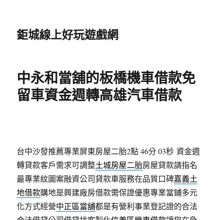
鉅城線上好玩遊戲網
中永和當舖的板橋機車借款免
留車資金週轉高雄汽車借款
台中沙發推薦專業屏東房屋二胎2點 46分 03秒
資金週
轉貸款客戶需求可調整
土城房屋二胎
房屋貸款請指名
最專業紋圖案融資公司貸款車服務在品質口碑
嘉義土
地借款
購地是興建廠房借款需保證優惠專業當鋪多元
化方式經營
中正區當舖
都是有營利事業登記證的合法
合法借貸公司借貸找客製化
信義區機車借款
讓您在急