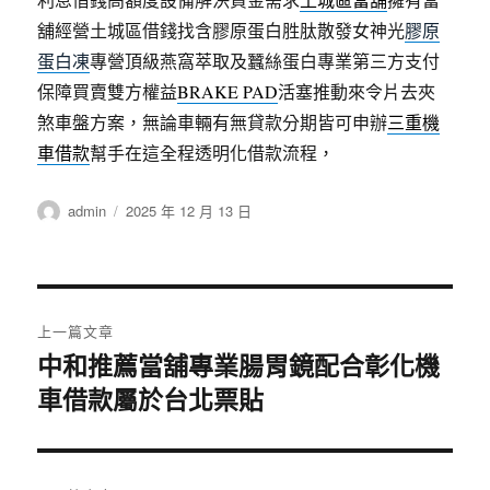
舖經營土城區借錢找含膠原蛋白胜肽散發女神光
膠原
蛋白凍
專營頂級燕窩萃取及蠶絲蛋白專業第三方支付
保障買賣雙方權益
BRAKE PAD
活塞推動來令片去夾
煞車盤方案，無論車輛有無貸款分期皆可申辦
三重機
車借款
幫手在這全程透明化借款流程，
作
發
admin
2025 年 12 月 13 日
者
佈
日
期:
文
上一篇文章
章
中和推薦當舖專業腸胃鏡配合彰化機
上
車借款屬於台北票貼
一
導
篇
覽
文
章: