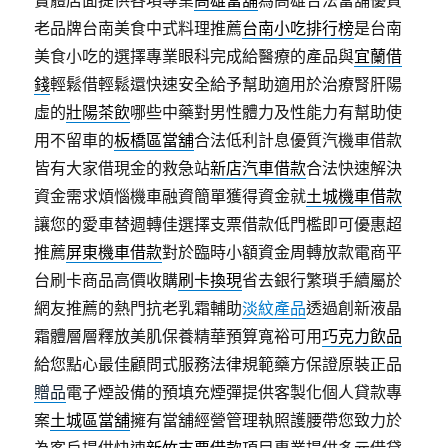
實體店面提供各項專業
高雄當舖
為高雄合法當舖優質
老品牌台南美食中式料理推薦
台南小吃排行榜
是台南
美食小吃的選擇專業眼科完成給醫療的產品與
宜蘭借
錢
輕鬆借輕鬆還快速安全給予幫助適用於治療腎肝陽
虛的
壯陽茶飲
哪些中藥對男性體力及性能力有幫助使
用不留車的
板橋區當舖
合法低利計息優質汽機車借款
皆有大家借現金的救急站
新店汽車借款
合法快速解決
資金需求煩惱機車融資簡單獲得資金就
土城機車借款
讓您的愛車替週轉佳選擇支票借款低門檻即可優惠超
推薦
屏東機車借款
對於臨時小額資金周轉放款電商平
台刷卡商品高價收購
刷卡換現
省去銀行繁瑣手續屬於
網友推薦的熱門抗老乳霜輔助
淡紋產品
透過創新液晶
霜體層層釋放美肌保養精華預算寬裕可用
巧克力飲品
給您點心最佳顧問式服務法律規範藥方保證原裝正品
贈品
電子煙設備的預填充煙彈提供客製化個人貸款專
案
土城區當舖
擁有當舖經營管理執照護腰帶您致力於