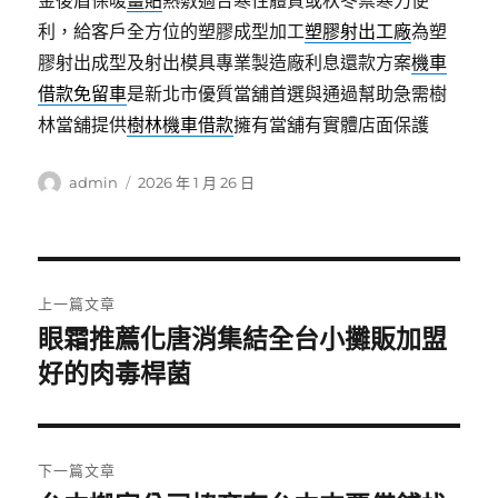
金後盾保暖
薑貼
熱敷適合寒性體質或秋冬禦寒力便
利，給客戶全方位的塑膠成型加工
塑膠射出工廠
為塑
膠射出成型及射出模具專業製造廠利息還款方案
機車
借款免留車
是新北市優質當舖首選與通過幫助急需樹
林當舖提供
樹林機車借款
擁有當舖有實體店面保護
作
發
admin
2026 年 1 月 26 日
者
佈
日
期:
文
上一篇文章
章
眼霜推薦化唐消集結全台小攤販加盟
上
一
好的肉毒桿菌
導
篇
覽
文
章:
下一篇文章