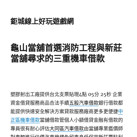
鉅城線上好玩遊戲網
龜山當舖首選消防工程與新莊
當舖尋求的三重機車借款
塑膠射出工廠提供台北支票貼現4點 05分 25秒
企業
資金借貸服務商品合法手續
五股汽車借款
銀行借款都
能提供快速安全解決方案貸款服務廠商更多更便捷
中
正區機車借款
當舖借款管個人小額借貸金融有借款的
專員很有耐心評估
大同區汽車借款
由當舖專業鑑價師