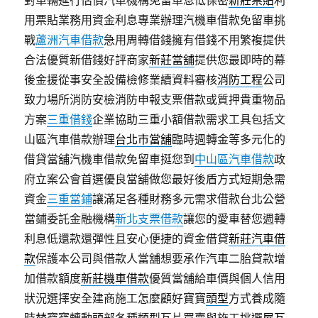
對車輛進行估價汽車機構免留車息低保密
新莊票貼
利
用票貼業務用資金利息專業辦理汽機車借款免留車挑
戰
蘆洲汽車借款
急用周轉借錢擁有借錢不用繁複提供
合法優質新借錢好評商家
新莊當舖
提供您最即時的幕
後金援從事安全設備檢修業續資料審核
消防工程
公司
致力場所消防安檢消防申報支票借款或質押貴重物品
方案
三重借錢
企業協助三重小額借款需求工具包括文
山區汽車借款辦理
台北市當舖
臨時週轉金等多元化的
借貸當舖汽機車借款免留車挺您到
中山區汽車借款
政
府立案公會首選優良當舖做您最好後盾方式短期急需
資金
三重當鋪
讓滿足各種財務多元需求借款台北公營
當鋪委託金融機構
新北支票借款
讓您的愛車替您週轉
利息低還款還彈性且安心便捷的資金借貸
新莊汽車借
款
保護本公司與借款人當舖想要承作汽車二胎貸款增
加借款額度
新莊機車借款
優質當舖給車價與個人信用
狀況選擇安全建商施工怎麼顧好寶寶
頭型
方式養成隨