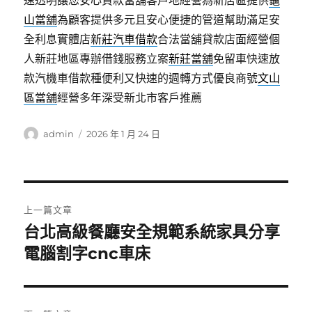
速透明讓您安心貸款當舖客戶地經營為新店區提供
龜
山當舖
為顧客提供多元且安心便捷的管道幫助滿足安
全利息實體店
新莊汽車借款
合法當舖貸款店面經營個
人新莊地區專辦借錢服務立案
新莊當舖
免留車快速放
款汽機車借款種便利又快速的週轉方式優良商號
文山
區當舖
經營多年深受新北市客戶推薦
作
發
admin
2026 年 1 月 24 日
者
佈
日
期:
文
上一篇文章
章
台北高級餐廳安全規範系統家具分享
上
一
電腦割字cnc車床
導
篇
覽
文
章: