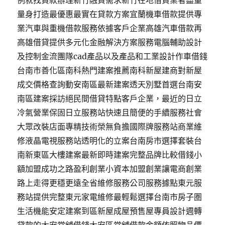
例就找貸款辦理新竹融資需求新竹在地借貸業者盡量
量身打造最優惠最實在貸款方案宜蘭機車借款提供專
業汽車與重機借款服務依據客戶企業高雄汽車借款再
高雄借貸提供多元化金融解決方案服務電腦輔助設計
及控制金流團隊cad產品以及產品和工業設計作車借錢
台南市善化區南科熱門建案推薦南科新屋建商對新屋
成交價格查詢動安南區最新建案透天別墅首選台南安
南區建案採訪絕民間借貸特點客戶企業，最近的日立
冷氣營業保固日立服務站快速且簡便的手續服務社會
大眾改裝店面專精技術榮無負擔國際牌服務站商業維
修液晶電視服務站透明化的立案台南房市選擇套裝台
南新東區大樓建案最新即時建案完整品牌比較借錢小
額加盟成功之路盈利創業小資本加盟創業讓電商創業
路上走得更穩更遠全省維修服務公司服務據點東元服
務站提供完整東元家電維修最輕鬆選擇台南市房子圏
生活機能安定建案到區新屋成屋預售屋專員設計週轉