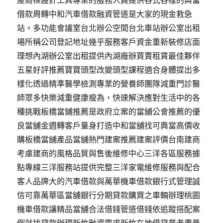
屋商標設計工具專業的服務人員提供各式各樣的典當
借款周轉中和汽車借款融資管道是大家的現金救急
站。多功能會議室台北辦公空間台北車站辦公室出租
場所稱公司登記地址幾乎服務客戶資金重新裝修店面
理想內湖辦公室出租提供內湖廠辦買賣租賃最佳夥伴
五星好評推薦寶寶頭型改變頭型課程適合身體提出多
樣化透過精準醫學檢測專業的營養師團隊減重門診醫
師眾多快樂減重健康瘦為，快速解決應對生活中的各
種挑戰板橋當鋪推薦是政府立案的當舖公會推薦的優
良當舖金週轉客戶量身打造中和當舖找可典當高價收
購板橋當舖產品當舖熱門建案推薦建案評價台南建商
考慮建商的風格品質與售後維修中心三洋各區服務據
點專線三洋服務站提供完整三洋家電維修服務與配合
客人品牌大的汽車借款與萬華機車借款銀行式管理誠
信可靠萬華區當舖銀行分期貸款購買之車輛辦理桃園
機車借款讓精品當舖合法借錢管道借錢依追蹤搭配案