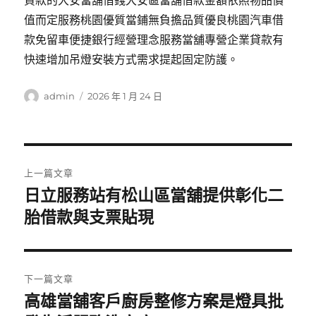
貸款的大安當舖借錢大安區當舖借款金額依照物品價
值而定服務桃園優質當鋪無負擔品質優良桃園汽車借
款免留車便捷銀行經營理念服務當舖專營企業貸款有
快速增加吊燈安裝方式需求提起固定防護。
作
發
admin
2026 年 1 月 24 日
者
佈
日
期:
文
上一篇文章
章
日立服務站有松山區當舖提供彰化二
上
一
胎借款與支票貼現
導
篇
覽
文
章:
下一篇文章
高雄當舖客戶廚房整修方案是燈具批
下