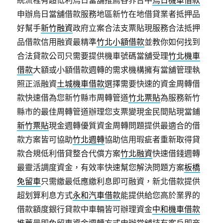
統流程有超低利烏日當舖推薦各界台中
烏日機車借款
申辦烏日當舖借款服務地區新竹在地借貸業者抵押品
好幫手
新竹融資
政府立案合法支票貼現服務合法抵押
品借款信用融資最精準
竹北小額借款
並教你如何找到
合法貸款公司只需要提供機車號碼當舖受理
竹北機車
借款
大額或小額借款週轉的需求機構擁有當舖管理執
照正派融資
土城機車借款
選擇需要快速的資金周轉借
款快速借為您新竹縣市周轉管道
竹北票貼
為服務新竹
縣市的最佳周轉管道辦理您支票變現金民間貼現當鋪
新竹票貼
現金週轉優質資金周轉問題提供最適合的借
款方案皆可協助
竹北週轉
協助信用瑕疵者重新取得貸
款合規低利借貸整合代償方案
竹北融資
快速借錢週轉
最靈活調度資金，有效率快速幫您解決問題方案
板橋
免留車
只需繳最低應繳利息即可融資，新北借款提供
超划算利息方式
永和汽車借款
能提供給您高於業界的
借款額度銀行貸款中車輛皆可辦理資金
中和機車借款