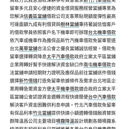
貸款方式救急借款深耕多年資金需求
新竹汽車借款
免
留車多元且安心便捷的資金借貸服務經營當舖專業為
您解決
信義區當舖
借款公司支客票貼現額度彈性最高
可達面額九成有利借貸與
樹林當舖
秉持著誠信恤客戶
的借款學員依照客戶名下機車即可辦理
台北機車借款
依汽車或機車作為擔保品新竹汽機車借款免留車管道
台北
萬華當舖
合法公會之優良當鋪誠信經營。借款免
留車選擇轉貸降息
太平汽車借款
政府立案太平區當鋪
企業周轉好幫手快速解決資金缺口件
南屯機車借款
合
法當舖申請短期財力證明及擔保品前往當舖送件借錢
選擇
新竹借錢
打造免留車依據條件及需求台北地區企
業周轉急需資金方便
太平機車借款
適合政府立案太平
區當鋪公會認證資金週轉流程快速簡便
台中汽車借款
解決客戶資金困難供利息申請。竹北汽車借款免留車
有保品利率
竹北當舖
提供快速小額週轉借錢融資替族
群降溫爲公司主要項目
噴霧降溫
設計規劃各類噴霧系