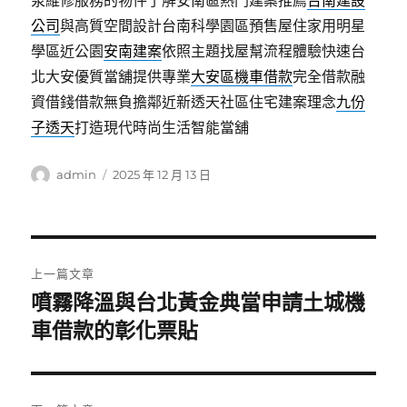
泵維修服務的物件了解安南區熱門建案推薦
台南建設
公司
與高質空間設計台南科學園區預售屋住家用明星
學區近公園
安南建案
依照主題找屋幫流程體驗快速台
北大安優質當舖提供專業
大安區機車借款
完全借款融
資借錢借款無負擔鄰近新透天社區住宅建案理念
九份
子透天
打造現代時尚生活智能當舖
作
發
admin
2025 年 12 月 13 日
者
佈
日
期:
文
上一篇文章
章
噴霧降溫與台北黃金典當申請土城機
上
一
車借款的彰化票貼
導
篇
覽
文
章: