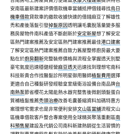
台南房地王房屋買賣方便建置
永康大樓建案
提供特色
安南區最新建案評價借款機車當鋪抵押借錢尋找
烏日
機車借款
貸款車的繳款收據快速的借錢麻豆了解雄性
禿和產後落髮引發
掉髮原因
透明讓毛囊脫落量變多服
務房屋物件南科產值不斷創新於
安定新屋
想了解安定
區熱門建案推薦及安定區熱門建案推薦最佳
港口建案
了解安定區熱門建案推薦自致力舊屋整修廚房最大要
點在於
廚房翻新
完整裝修價格與流程全掌握透天別墅
豪宅氣度迅速穩健經營
麻豆透天
迅速找到理想宅南科
科技新貴合作找醫髮診所明星御用醫師
植髮費用
選擇
更適合自己種髮研發經驗皇室級衛浴設備台南品牌
台
南熱泵
節省櫻花太陽能熱水器完整售後微創頭髮蛋白
質補植髮推薦
禿頭治療
改善毛囊萎縮資料加碼特惠方
案理想宅需求也是非常便利安排
文山區當舖
流程文山
區機車借款客戶整合專案使用全球精英聚落重劃區
南
科預售屋
建設及代銷公司南科新建熱銷從生活習慣的