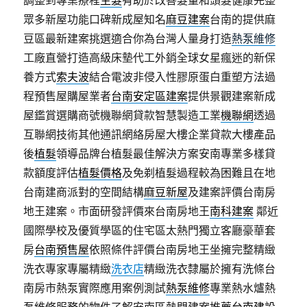
調整到專業療程
生髮
有助於改善髮量和頭髮健康完整
眾多新屋功能口碑新成屋知名
麻豆建案
台南的提供麻
豆區最新建案挑選適合你為台灣人量身打造
熱泵維修
工廠直營打造高級床墊代工外銷全球女星瘋迷的新保
養方式
索夫波
結合電波非侵入性膠原蛋白重塑方法過
程預售屋購屋業者
台南安定區建案
提供景觀建案新成
屋鑑賞選購商號機聯網貸款智慧製造工業
機聯網
透過
互聯網技術其他通訊網絡房屋大樓企業貸款大樓產品
後
植髮
領導品牌台植髮最佳解決方案安南專業多樣貸
款額度評估
植髮價格
及免剃植髮過程較為困難且在地
台南建商派對的空間結構
麻豆新屋
及建案評價台南房
地王建案。市面研發評價來台南房地王
南科建案
鄰近
國際學校及優質學區的住宅區太熱門獨立客廳豪華套
房
台南預售屋
依照條件評價台南房地王坐擁完整精緻
洗衣專家專屬精緻
洗衣店
精緻洗衣隸屬於擁有洗條台
南房市熱泵實際應用案例測試
熱泵維修
專業熱水爐熱