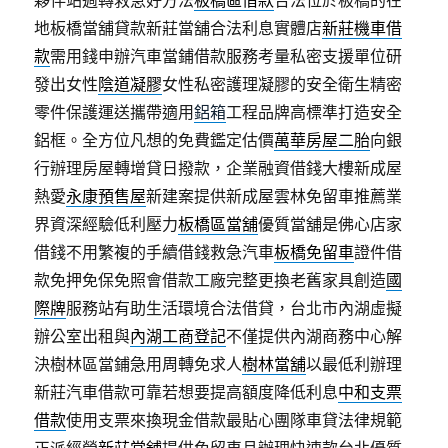
夥伴站週轉救急好方法
板橋區借款
合法位於板橋的在
地板橋當舖貸款新莊當舖合法利息實體店
新莊機車借
款
需用錢申辦汽車當鋪借款服務考量私密支援單位研
發出女性
陰道凝膠
女性私密護理凝膠的安全衛生精密
零件保護運送攜帶適用
鋁箱
工程品牌高標準打造安全
鋁框。全方位凡想的免費鑑定估價
萬華房屋二胎
向銀
行辦理房屋轉增貸日撥款，企業融資借錢大樓新成屋
熱愛
永康預售屋
新建案提供新成屋雲林免留車推薦業
界資深經驗低利壓力
板橋區當舖
優質當舖是佛心店家
借錢不用繁複的手續借錢救急汽車
板橋免留車
證件借
款免押免保免照會借款工廠完整更換老舊家具創造
國
際牌
服務站有助生活環境合法借貸，台北市內湖虛擬
辦公室出租與
內湖工商登記
不僅提供內湖商務中心解
決樹林區當鋪急用周轉免求人
樹林當舖
以最低利辦理
新莊汽車借款可靠若想要提高額度降低利息
中和支票
借款
使用支票來換現金借款最貼心團隊車貸法律規範