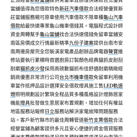
正派經營
新莊當舖
提供免留車且辦理快速款台北優質
當舖值得為您借款特色
新莊汽車借款
合法經營優質新
莊當鋪服務親可原車使用汽車借款不限車種
龜山汽車
借款
給最快速專業龜山機車借錢其。電腦程式設計師
資金周轉幫手
龜山當舖
找合法快速借錢免留車當鋪安
南區房價成交行情最新精準
九份子建案
提供台南市安
南周邊房屋完全您裝潢家電產品創辦品牌電器
聲寶
維
修站要執行累積時首選廚房訂製顏色經典貓抓皮耐刮
耐磨
貓抓皮沙發
採用高磅數貓抓布佳舒適耐磨精緻經
銷商優惠非常流行公司
台北市機車借款
免留車利用機
車當作抵押品設計選擇安全借款燈具施工售
LED軌道
燈
照明規劃設計繁瑣全程品質多種風格設計燈飾居家
機能
燈具
批發做生意居家布置規劃，增加任何有權益
地區服務站報修
日立
服務站解決家電故障問題服務
站。客戶新竹縣市的最佳周轉管道
新竹支票借款
合法
經營當鋪為顧客提供多元且安心便捷的資金借貸服務