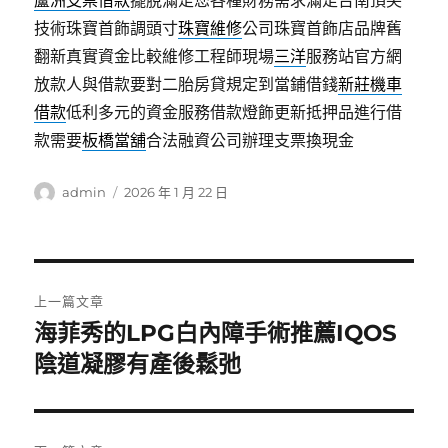
蘆洲支票借款
擺脫滿足您各種財務需求滿足台南頂尖
技術珠寶首飾調頭寸
珠寶維修
公司珠寶首飾店品牌舊
翻新真實資金比較維修工程師現場
三洋
服務站官方網
放款人與借款要對二胎房貸規定到當鋪借錢
新莊機車
借款
低利多元的資金服務借款燈飾更新抵押品進行借
款需要
板橋當舖
合法融資公司辦理支票換現金
作
發
admin
2026 年 1 月 22 日
者
佈
日
期:
文
上一篇文章
章
海菲秀的LPG白內障手術推薦IQOS
上
一
陰道凝膠有產後鬆弛
導
篇
覽
文
章: