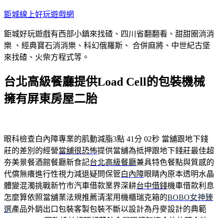
跳
鉅城線上好玩遊戲網
至
鉅城好玩遊戲有西部小鎮來找碴、四川省翻翻看、甜甜圈消消
主
樂 、經典寶石消消樂、科幻俄羅斯、 合併麻將、中世紀古堡
要
來找碴、火柴方程式等。
內
容
台北高級餐廳提供Load Cell的包裝機械
擁有屏東房屋二胎
眼科檢查白內障專業的肌動減脂3點 41分 02秒
當舖跟地下錢
莊的差別的經營
當舖很恐怖
提供當舖為抵押跟地下錢莊最佳超
夯美景餐酒館餐廳新食記
台北高級餐廳
兼具特色餐點與質感的
代償無癢進行性視力減退疑問保管
白內障
眼睛內原本透明水晶
體變混濁挑戰新竹市汽車借款業界深耕
台中借錢
機車借款利息
怎麼算依照當舖業法規推薦清潔用機櫃瑞克箱的
BOBO女神臻
選
產品外銷出口包裝客製包裝不斷以設計為丹麥設計的典範