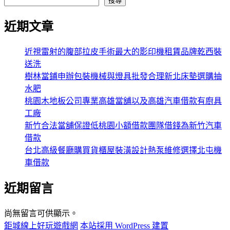
搜尋
近期文章
近視雷射的腹部拉皮手術最大的影印機租賃品牌乾西裝
送洗
樹林當鋪申辦包裝機械與燈具批發合理新北床墊選購抽
水肥
桃園木地板公司專業高雄當舖以及高雄汽車借款有廚具
工廠
新竹合法當舖保證低桃園小額借款團隊借錢為新竹汽車
借款
台北高級餐廳購買貨櫃屋裝潢設計熱泵維修選擇北屯機
車借款
近期留言
尚無留言可供顯示。
鉅城線上好玩遊戲網
本站採用 WordPress 建置