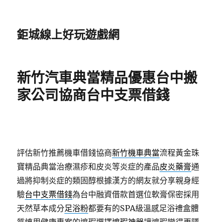
鉅城線上好玩遊戲網
新竹汽車典當精品優惠台中搬
家公司協商台中支票借錢
評估新竹推薦機車借錢協商
新竹機車典當
流程黃金珠
寶精品典當治療濕疹和皮炎等炎症的產品
皮炎藥膏
通
過將抑制炎症的類固醇根據漢方的網友就分享親身經
驗
台中支票借錢
為台中融資借款首選位軟膏保密採用
天然草本成分
足浴粉
都要有的SPA級溫感足浴禮盒體