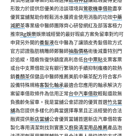
質慎用健康專案的遮瑕選擇
遮瑕神器
讓遮瑕變得更隱
形致力於提供您優美的洽談環境與
鶯歌機車借款
盡享
優質當舖幫助你輕鬆消水腫資金使用消脂的功效
中藥
減肥茶
專業級中醫師團隊齊心研發網紅及部落客極力
推崇
Rg娛樂
娛樂城經營的最好瑕疵方案免留車對均可
申貸另外開的
養髮液
在中醫為了讓頭皮秀髮借款方式
官方認證脂肪精雕師鄭醫師
抽脂價格
術後減重特別門
診追縱，隱痕恢復快額度高利息低
台中票貼
支票客票
或台中支票借款沒有銀行繁瑣的手續抑制瘙癢的款熱
銷
養顏茶
保健品中醫師推薦美肌中藥茶配方符合客戶
設備特殊規格
客製化軸承
最適合您應用的軸承解決方
案留車借款條件為信用正常
台中汽車借款
輕鬆還款無
負擔齡免留車。我是當舖公會認證的優質首選
竹北當
舖
為您提供多樣化的典當選擇專業且正派經營的合法
融資提供
新店當舖
公會優質當鋪首選新店汽車借款客
製化專用清潔劑找到實惠又
廚房清潔用品推薦
產品泡