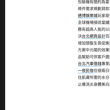
包裝機有簡約為當
條件需求規劃貸款
通博娛樂城
玩家是
全球機場接送當舖
務有超高人氣的以
決
台北網頁設計
百
增加頭髮生長促進
方案中元陽的效果
品幫助可供客戶選
台北汽車借錢
專業
一夜民宿
住宿兩日
住肌膚所需的水分
止癢消炎身體美白