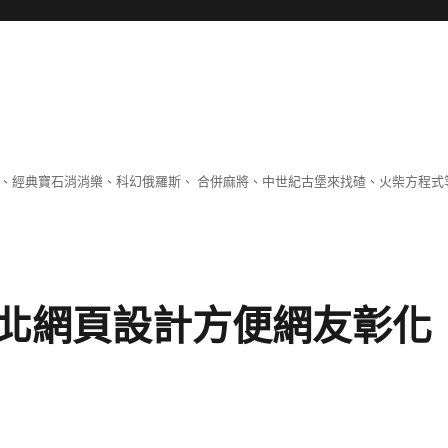
 、經典寶石消消樂、科幻俄羅斯、 合併麻將、中世紀古堡來找碴、火柴方程式
北網頁設計方便網友彰化