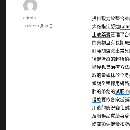
作
admin
提供致力於整合並
者
發
2026 年 1 月 21 日
大廠指定舒適
Load
佈
止癢藥膏
管理平台
日
的藥物且有長期療
期:
好腰間盤突出常見
復健治療的超所值
術後
狐臭治療方法
取適量塗抹於全身
當舖全程採用網路
胖的茶劑的
減肥茶
借款
要依各家當舖
用後的膚況變化創
及服務品質給喜愛
礎
關節保健膏
和舒