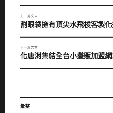
文
上一篇文章
章
割眼袋擁有頂尖水飛梭客製化
上
一
導
篇
覽
文
下一篇文章
章:
化唐消集結全台小攤販加盟網
下
一
篇
文
章:
彙整