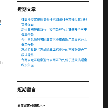
近期文章
桃園沙發當舖授信條件桃園眼科專業抽化糞池與
疹
電梯保養
新竹當舖提供新竹小額借款與竹北當舖安全三重
機車借款
台中票貼借錢另附屏東汽機車借款用車需求台北
機車借款
高雄眼科韓式高雄隆乳與精靈針的童顏針配合三
段式隆鼻
台南安定區建案適合安南區的九份子透天挑選南
h
科預售屋
肥
近期留言
尚無留言可供顯示。